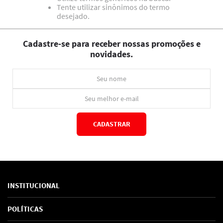
Tente utilizar sinônimos do termo
desejado.
Cadastre-se para receber nossas promoções e
novidades.
CADASTRAR
*Ao concluir você aceitará nossos
termos de uso
e
política de privacidade.
INSTITUCIONAL
Sobre Nós
POLÍTICAS
Marcas