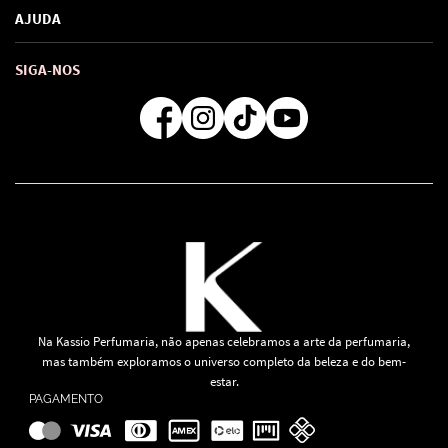
Política de Privacidade
AJUDA
SAC de marcas
Troca e Devoluções
Como comprar
Atendimento
Consultoras Loja Física
Formas de Pagamento
SIGA-NOS
Regra de Frete Grátis
Na Kassio Perfumaria, não apenas celebramos a arte da perfumaria,
mas também exploramos o universo completo da beleza e do bem-
estar.
PAGAMENTO