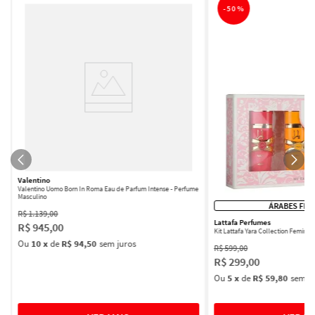
-
50%
Valentino
Valentino Uomo Born In Roma Eau de Parfum Intense - Perfume
Masculino
ÁRABES FEM
R$
1
.
139
,
00
Lattafa Perfumes
R$
945
,
00
Kit Lattafa Yara Collection Femini
Ou
10
x
de
R$ 94,50
sem juros
R$
599
,
00
R$
299
,
00
Ou
5
x
de
R$ 59,80
sem ju