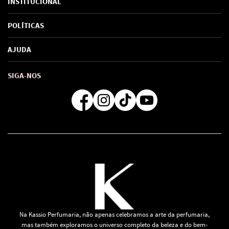
INSTITUCIONAL
Sobre Nós
POLÍTICAS
Marcas
Política de Privacidade
AJUDA
SAC de marcas
Troca e Devoluções
Como comprar
Atendimento
Consultoras Loja Física
Formas de Pagamento
SIGA-NOS
Regra de Frete Grátis
Na Kassio Perfumaria, não apenas celebramos a arte da perfumaria,
mas também exploramos o universo completo da beleza e do bem-