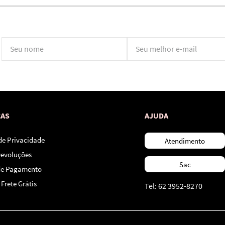
*Ao concluir você aceitará nossos
termos de uso
e
política de privacidade.
CAS
AJUDA
 de Privacidade
Atendimento
Devoluções
Sac
de Pagamento
Frete Grátis
Tel: 62 3952-8270