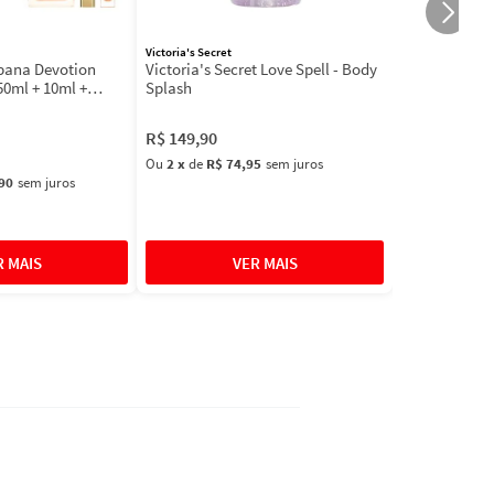
Victoria's Secret
bbana Devotion
Victoria's Secret Love Spell - Body
50ml + 10ml +
Splash
R$
149
,
90
Ou
2
x
de
R$ 74,95
sem juros
90
sem juros