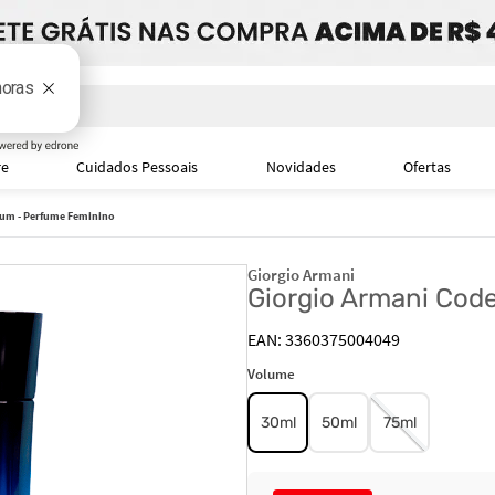
i
re
Cuidados Pessoais
Novidades
Ofertas
fum - Perfume Feminino
Giorgio Armani
Giorgio Armani Cod
3360375004049
Volume
30ml
50ml
75ml