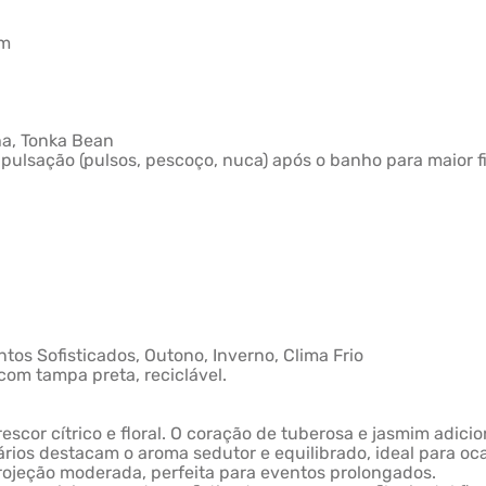
um
lha, Tonka Bean
pulsação (pulsos, pescoço, nuca) após o banho para maior fi
tos Sofisticados, Outono, Inverno, Clima Frio
om tampa preta, reciclável.
rescor cítrico e floral. O coração de tuberosa e jasmim adici
rios destacam o aroma sedutor e equilibrado, ideal para oc
projeção moderada, perfeita para eventos prolongados.