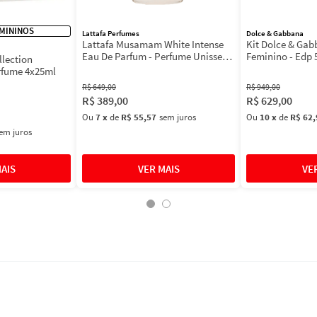
MININOS
Lattafa Perfumes
Dolce & Gabbana
Lattafa Musamam White Intense
Kit Dolce & Ga
Eau De Parfum - Perfume Unissex
Feminino - Edp 
llection
100ml
Máscara 3ml
rfume 4x25ml
R$
649
,
00
R$
949
,
00
R$
389
,
00
R$
629
,
00
Ou
7
x
de
R$ 55,57
sem juros
Ou
10
x
de
R$ 62,
em juros