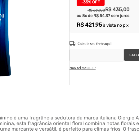
-
35%
OFF
R$
435
,
00
R$
669
,
00
ou
8
x de
R$
54
,
37
sem juros
R$
421
,
95
à vista no pix
Não sei meu CEP
nino é uma fragrância sedutora da marca italiana Giorgio 
minina, esta fragrância oriental floral combina notas florai
e marcante e versátil, é perfeito para climas frios. O fras