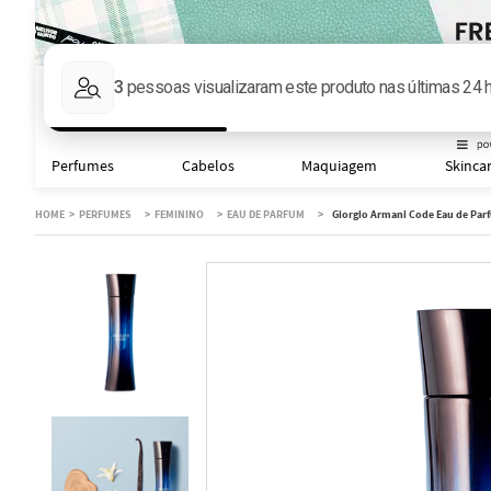
Faça sua busca aqu
Perfumes
Cabelos
Maquiagem
Skinca
PERFUMES
FEMININO
EAU DE PARFUM
Giorgio Armani Code Eau de Par