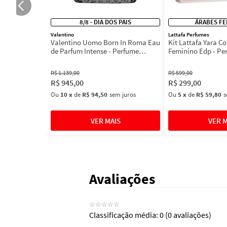
8/8 - DIA DOS PAIS
ÁRABES FE
Valentino
Lattafa Perfumes
Valentino Uomo Born In Roma Eau
Kit Lattafa Yara Co
de Parfum Intense - Perfume
Feminino Edp - Pe
Masculino
R$
1
.
139
,
00
R$
599
,
00
R$
945
,
00
R$
299
,
00
Ou
10
x
de
R$ 94,50
sem juros
Ou
5
x
de
R$ 59,80
s
Avaliações
☆
☆
☆
☆
☆
Classificação média: 0
(0 avaliações)