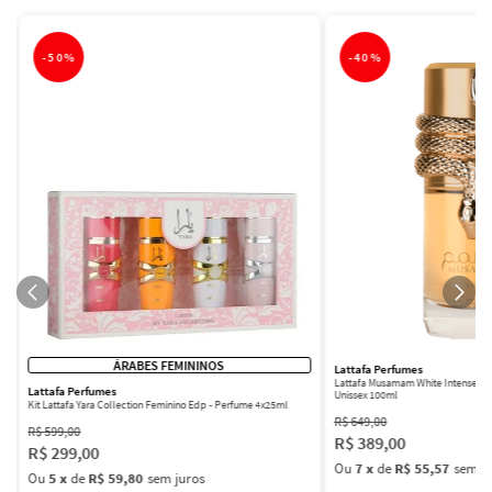
-
50%
-
40%
ÁRABES FEMININOS
Lattafa Perfumes
Lattafa Musamam White Intense Ea
Lattafa Perfumes
Unissex 100ml
Kit Lattafa Yara Collection Feminino Edp - Perfume 4x25ml
R$
649
,
00
R$
599
,
00
R$
389
,
00
R$
299
,
00
Ou
7
x
de
R$ 55,57
sem ju
Ou
5
x
de
R$ 59,80
sem juros