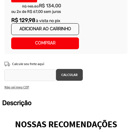
R$
134
,
00
R$
148
,
80
ou
2
x de
R$
67
,
00
sem juros
R$
129
,
98
à vista no pix
ADICIONAR AO CARRINHO
COMPRAR
Não sei meu CEP
Descrição
NOSSAS RECOMENDAÇÕES