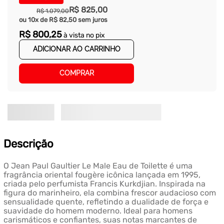
R$
825
,
00
R$
1
.
079
,
00
ou
10
x de
R$
82
,
50
sem juros
R$
800
,
25
à vista no pix
ADICIONAR AO CARRINHO
COMPRAR
Descrição
O Jean Paul Gaultier Le Male Eau de Toilette é uma
fragrância oriental fougère icônica lançada em 1995,
criada pelo perfumista Francis Kurkdjian. Inspirada na
figura do marinheiro, ela combina frescor audacioso com
sensualidade quente, refletindo a dualidade de força e
suavidade do homem moderno. Ideal para homens
carismáticos e confiantes, suas notas marcantes de