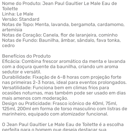
Nome do Produto: Jean Paul Gaultier Le Male Eau de
Toilette
Linha: Le Male
Versão: Standard
Notas de Topo: Menta, lavanda, bergamota, cardamomo,
artemísia
Notas de Coração: Canela, flor de laranjeira, cominho
Notas de Fundo: Baunilha, âmbar, sândalo, fava tonka,
cedro
Benefícios do Produto
Eficácia: Combina frescor aromático da menta e lavanda
com a doçura quente da baunilha, criando um aroma
sedutor e versátil.
Durabilidade: Fixação de 6-8 horas com projeção forte
nas primeiras 2-3 horas, ideal para eventos prolongados.
Versatilidade: Funciona bem em climas frios para
ocasiões noturnas, mas também pode ser usado em dias
mais amenos com moderação.
Design ou Praticidade: Frasco icônico de 40ml, 75ml,
125ml, 200ml em forma de torso masculino com listras de
marinheiro, equipado com atomizador funcional.
O Jean Paul Gaultier Le Male Eau de Toilette é a escolha
perfeita para o homem que deseja destacar sua