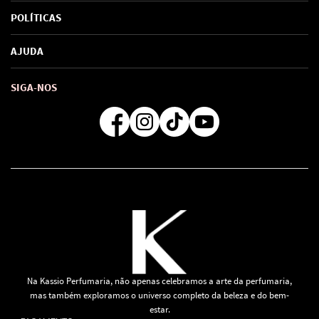
Sobre Nós
POLÍTICAS
Marcas
Política de Privacidade
AJUDA
SAC de marcas
Troca e Devoluções
Como comprar
Atendimento
Consultoras Loja Física
Formas de Pagamento
SIGA-NOS
Regra de Frete Grátis
Na Kassio Perfumaria, não apenas celebramos a arte da perfumaria,
mas também exploramos o universo completo da beleza e do bem-
estar.