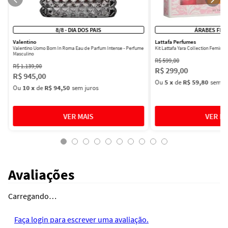
8/8 - DIA DOS PAIS
ÁRABES FEM
Valentino
Lattafa Perfumes
Valentino Uomo Born In Roma Eau de Parfum Intense - Perfume
Kit Lattafa Yara Collection Femini
Masculino
R$
599
,
00
R$
1
.
139
,
00
R$
299
,
00
R$
945
,
00
Ou
5
x
de
R$ 59,80
sem ju
Ou
10
x
de
R$ 94,50
sem juros
Avaliações
Carregando…
Faça login para escrever uma avaliação.