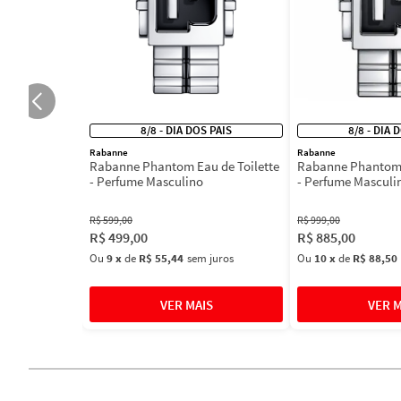
8/8 - DIA DOS PAIS
8/8 - DIA 
Rabanne
Rabanne
Rabanne Phantom Eau de Toilette
Rabanne Phantom 
- Perfume Masculino
- Perfume Masculi
R$
599
,
00
R$
999
,
00
R$
499
,
00
R$
885
,
00
Ou
9
x
de
R$ 55,44
sem juros
Ou
10
x
de
R$ 88,50