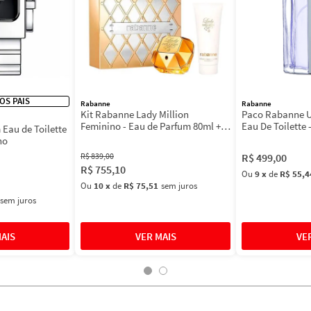
DOS PAIS
Rabanne
Rabanne
Kit Rabanne Lady Million
Paco Rabanne U
Feminino - Eau de Parfum 80ml +
Eau De Toilette 
Eau de Toilette
BL 100ml
Masculino 100m
no
R$
839
,
00
R$
499
,
00
R$
755
,
10
Ou
9
x
de
R$ 55,4
Ou
10
x
de
R$ 75,51
sem juros
sem juros