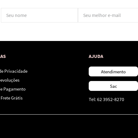
*Ao concluir você aceitará nossos
termos de uso
e
política de privacidade.
CAS
AJUDA
 de Privacidade
Atendimento
Devoluções
Sac
de Pagamento
Frete Grátis
Tel: 62 3952-8270