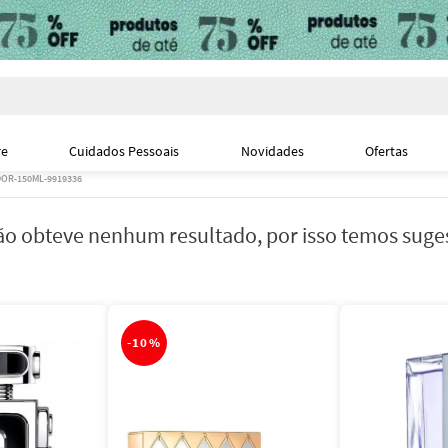
i
re
Cuidados Pessoais
Novidades
Ofertas
OR-150ML-9919336
o obteve nenhum resultado, por isso temos suge
-
10%