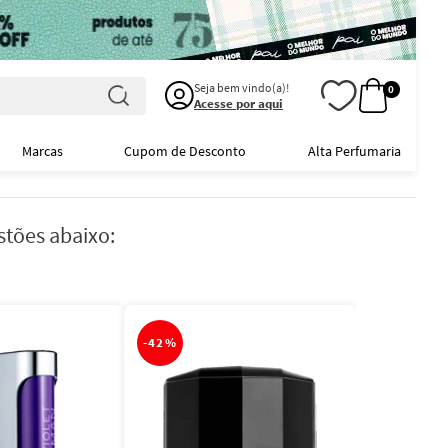
Seja bem vindo(a)!
0
Acesse por aqui
Marcas
Cupom de Desconto
Alta Perfumaria
stões abaixo:
-
42%