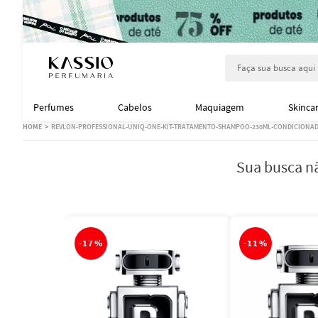
Faça sua busca aqu
Perfumes
Cabelos
Maquiagem
Skinca
REVLON-PROFESSIONAL-UNIQ-ONE-KIT-TRATAMENTO-SHAMPOO-230ML-CONDICIONAD
Sua busca nã
-
17%
-
11%