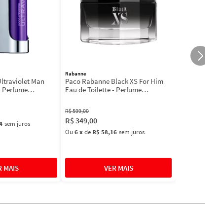
Rabanne
ltraviolet Man
Paco Rabanne Black XS For Him
- Perfume
Eau de Toilette - Perfume
l
Masculino
R$
599
,
00
R$
349
,
00
4
sem juros
Ou
6
x
de
R$ 58,16
sem juros