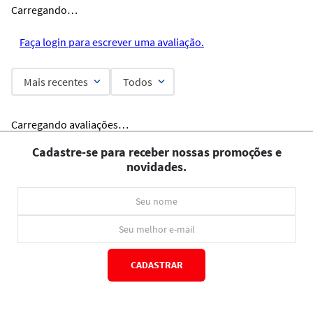
Carregando…
Faça login para escrever uma avaliação.
Mais recentes
Todos
Carregando avaliações…
Cadastre-se para receber nossas promoções e
novidades.
CADASTRAR
*Ao concluir você aceitará nossos
termos de uso
e
política de privacidade.