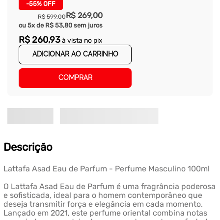
-
55%
OFF
R$
269
,
00
R$
599
,
00
ou
5
x de
R$
53
,
80
sem juros
R$
260
,
93
à vista no pix
ADICIONAR AO CARRINHO
COMPRAR
Descrição
Lattafa Asad Eau de Parfum - Perfume Masculino 100ml
O Lattafa Asad Eau de Parfum é uma fragrância poderosa
e sofisticada, ideal para o homem contemporâneo que
deseja transmitir força e elegância em cada momento.
Lançado em 2021, este perfume oriental combina notas