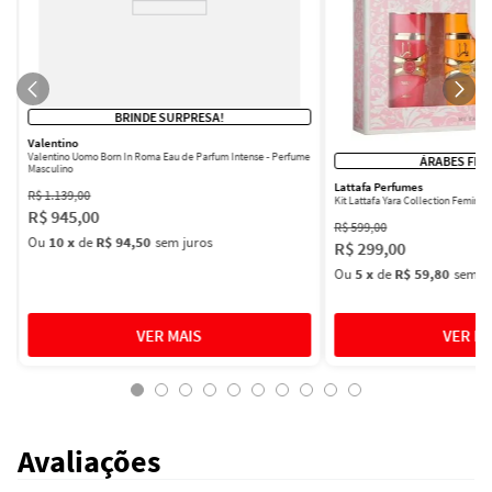
BRINDE SURPRESA!
Valentino
Valentino Uomo Born In Roma Eau de Parfum Intense - Perfume
ÁRABES FEM
Masculino
Lattafa Perfumes
R$
1
.
139
,
00
Kit Lattafa Yara Collection Femini
R$
945
,
00
R$
599
,
00
Ou
10
x
de
R$ 94,50
sem juros
R$
299
,
00
Ou
5
x
de
R$ 59,80
sem ju
Avaliações