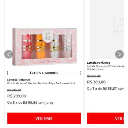
Lattafa Perfumes
Lattafa Musamam White Intense Ea
Unissex 100ml
ÁRABES FEMININOS
R$
649
,
00
Lattafa Perfumes
R$
389
,
00
Kit Lattafa Yara Collection Feminino Edp - Perfume 4x25ml
Ou
7
x
de
R$ 55,57
sem ju
R$
599
,
00
R$
299
,
00
Ou
5
x
de
R$ 59,80
sem juros