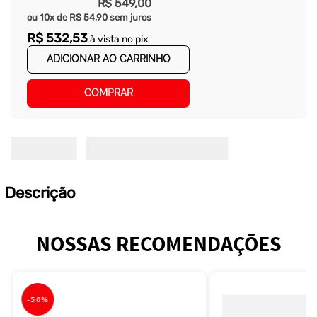
R$
549
,
00
ou
10
x de
R$
54
,
90
sem juros
R$
532
,
53
à vista no pix
ADICIONAR AO CARRINHO
COMPRAR
Descrição
NOSSAS RECOMENDAÇÕES
-
50%