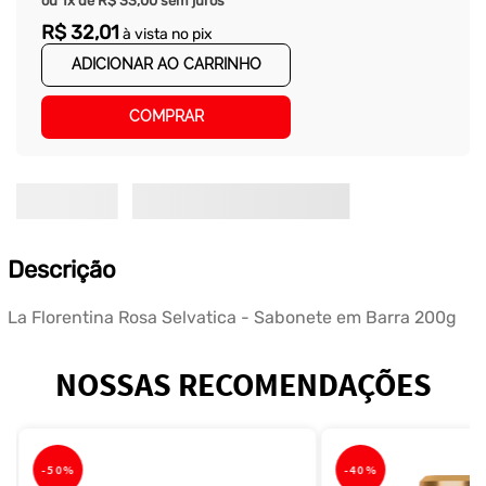
ou
1
x de
R$
33
,
00
sem juros
R$
32
,
01
à vista no pix
ADICIONAR AO CARRINHO
COMPRAR
Descrição
La Florentina Rosa Selvatica - Sabonete em Barra 200g
NOSSAS RECOMENDAÇÕES
-
50%
-
40%