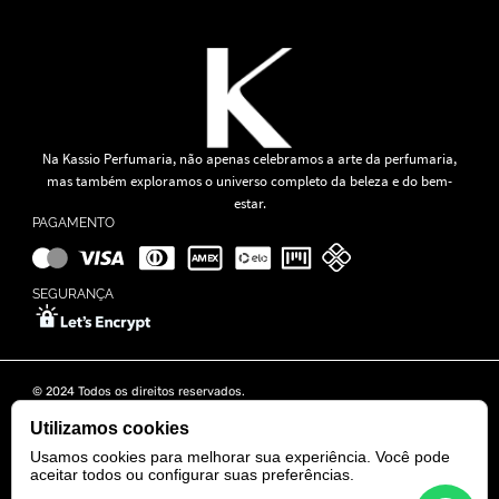
Na Kassio Perfumaria, não apenas celebramos a arte da perfumaria,
mas também exploramos o universo completo da beleza e do bem-
estar.
PAGAMENTO
SEGURANÇA
© 2024 Todos os direitos reservados.
KASSIO MOREIRA GRANADO LTDA | CNPJ: 11.647.490/0001-39
Rua Tapajós n° 481- Edifício B&B Business - 7° Andar - Vila Brasília -
Utilizamos cookies
Goiânia - GO
Usamos cookies para melhorar sua experiência. Você pode
aceitar todos ou configurar suas preferências.