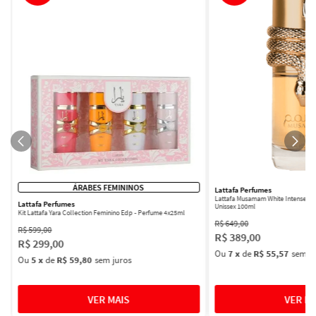
ÁRABES FEMININOS
Lattafa Perfumes
Lattafa Musamam White Intense Ea
Lattafa Perfumes
Unissex 100ml
Kit Lattafa Yara Collection Feminino Edp - Perfume 4x25ml
R$
649
,
00
R$
599
,
00
R$
389
,
00
R$
299
,
00
Ou
7
x
de
R$ 55,57
sem ju
Ou
5
x
de
R$ 59,80
sem juros