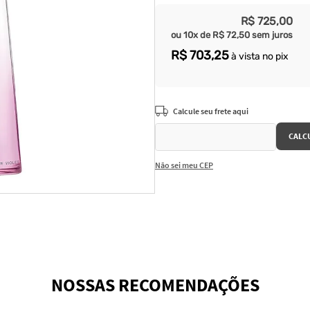
R$
725
,
00
ou
10
x de
R$
72
,
50
sem juros
R$
703
,
25
à vista no pix
Não sei meu CEP
NOSSAS RECOMENDAÇÕES