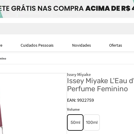
i
re
Cuidados Pessoais
Novidades
Ofertas
inino
Issey Miyake
Issey Miyake L'Eau d'
Perfume Feminino
9922759
Volume
50ml
100ml