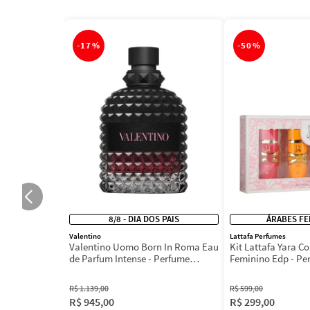
-
17%
-
50%
8/8 - DIA DOS PAIS
ÁRABES FE
Valentino
Lattafa Perfumes
Valentino Uomo Born In Roma Eau
Kit Lattafa Yara Co
de Parfum Intense - Perfume
Feminino Edp - Pe
Masculino
R$
1
.
139
,
00
R$
599
,
00
R$
945
,
00
R$
299
,
00