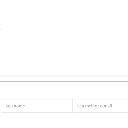
.
*Ao concluir você aceitará nossos
termos de uso
e
política de privacidade.