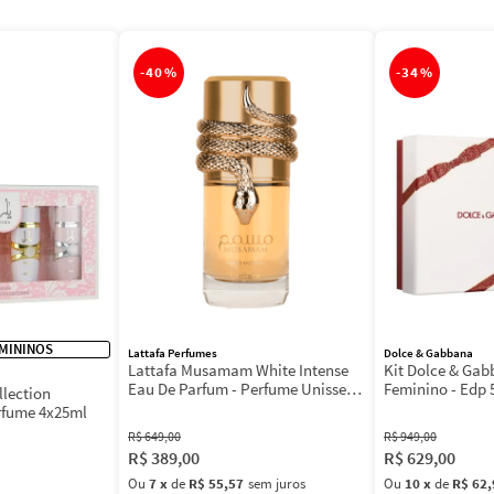
-
40%
-
34%
MININOS
Lattafa Perfumes
Dolce & Gabbana
Lattafa Musamam White Intense
Kit Dolce & Ga
Eau De Parfum - Perfume Unissex
Feminino - Edp 
llection
100ml
Máscara 3ml
rfume 4x25ml
R$
649
,
00
R$
949
,
00
R$
389
,
00
R$
629
,
00
Ou
7
x
de
R$ 55,57
sem juros
Ou
10
x
de
R$ 62,