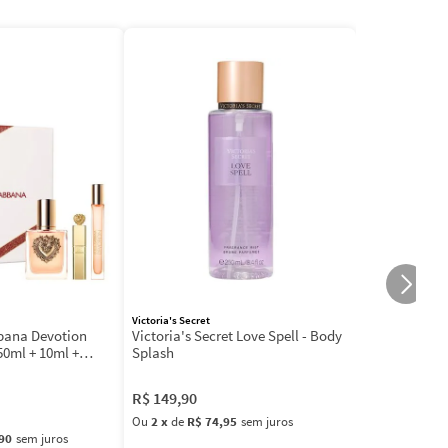
Victoria's Secret
bbana Devotion
Victoria's Secret Love Spell - Body
50ml + 10ml +
Splash
R$
149
,
90
Ou
2
x
de
R$ 74,95
sem juros
90
sem juros