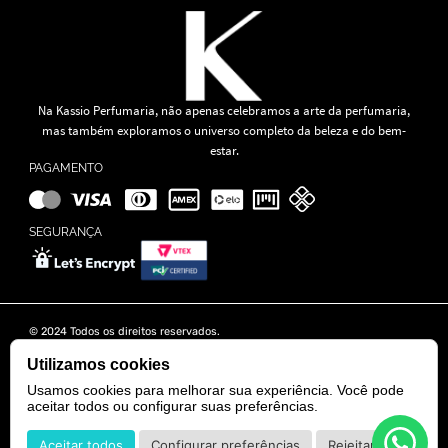
Na Kassio Perfumaria, não apenas celebramos a arte da perfumaria,
mas também exploramos o universo completo da beleza e do bem-
estar.
PAGAMENTO
SEGURANÇA
© 2024 Todos os direitos reservados.
KASSIO MOREIRA GRANADO LTDA | CNPJ: 11.647.490/0001-39
Rua Tapajós n° 481- Edifício B&B Business - 7° Andar - Vila Brasília -
Utilizamos cookies
Goiânia - GO
Usamos cookies para melhorar sua experiência. Você pode
aceitar todos ou configurar suas preferências.
POWERED BY
DEVELOPED BY
Aceitar todos
Configurar preferências
Rejeitar