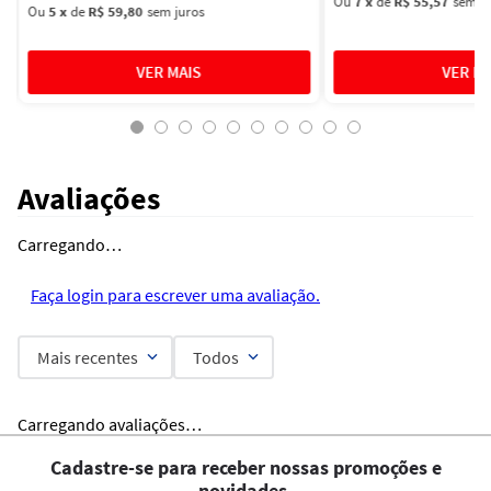
Ou
7
x
de
R$ 55,57
sem ju
Ou
5
x
de
R$ 59,80
sem juros
Avaliações
Carregando…
Faça login para escrever uma avaliação.
Mais recentes
Todos
Carregando avaliações…
Cadastre-se para receber nossas promoções e
novidades.