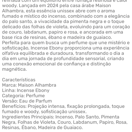
refinada com um equilíbrio entre fumaça resinosa e calor
woody. Lançada em 2024 pela casa árabe Maison
Alhambra, esta essência unissex abre com o aroma
fumado e místico do incenso, combinado com a elegância
do palo santo, a vivacidade da pimenta negra e o toque
delicado das folhas de violeta, evoluindo para um coração
de couro, labdanum, papiro e rosa, e ancorada em uma
base rica de resinas, ébano e madeira de guaiaco.
Perfeita para quem busca um perfume que une mistério e
sofisticação, Incense Ebony proporciona uma experiência
olfativa equilibrada e duradoura, transformando o dia a
dia em uma jornada de profundidade sensorial, criando
uma conexão emocional de confiança e distinção
magnética.
Características
Marca: Maison Alhambra
Linha: Incense Ebony
Categoria: Perfume
Versão: Eau de Parfum
Benefícios: Projeção intensa, fixação prolongada, toque
fumado e woody, sofisticação unissex.
Ingredientes Principais: Incenso, Palo Santo, Pimenta
Negra, Folhas de Violeta, Couro, Labdanum, Papiro, Rosa,
Resinas, Ébano, Madeira de Guaiaco.