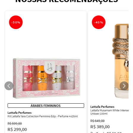
-
50%
-
40%
ÁRABES FEMININOS
Lattafa Perfumes
Lattafa Musamam White Intense Ea
Lattafa Perfumes
Unissex 100ml
Kit Lattafa Yara Collection Feminino Edp - Perfume 4x25ml
R$
649
,
00
R$
599
,
00
R$
389
,
00
R$
299
,
00