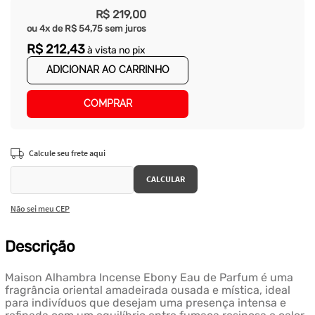
R$
219
,
00
ou
4
x de
R$
54
,
75
sem juros
R$
212
,
43
à vista no pix
ADICIONAR AO CARRINHO
COMPRAR
Não sei meu CEP
Descrição
Maison Alhambra Incense Ebony Eau de Parfum é uma
fragrância oriental amadeirada ousada e mística, ideal
para indivíduos que desejam uma presença intensa e