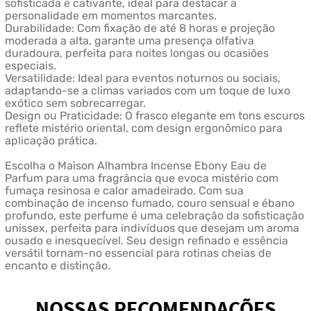
sofisticada e cativante, ideal para destacar a
personalidade em momentos marcantes.
Durabilidade: Com fixação de até 8 horas e projeção
moderada a alta, garante uma presença olfativa
duradoura, perfeita para noites longas ou ocasiões
especiais.
Versatilidade: Ideal para eventos noturnos ou sociais,
adaptando-se a climas variados com um toque de luxo
exótico sem sobrecarregar.
Design ou Praticidade: O frasco elegante em tons escuros
reflete mistério oriental, com design ergonômico para
aplicação prática.
Escolha o Maison Alhambra Incense Ebony Eau de
Parfum para uma fragrância que evoca mistério com
fumaça resinosa e calor amadeirado. Com sua
combinação de incenso fumado, couro sensual e ébano
profundo, este perfume é uma celebração da sofisticação
unissex, perfeita para indivíduos que desejam um aroma
ousado e inesquecível. Seu design refinado e essência
versátil tornam-no essencial para rotinas cheias de
encanto e distinção.
NOSSAS RECOMENDAÇÕES