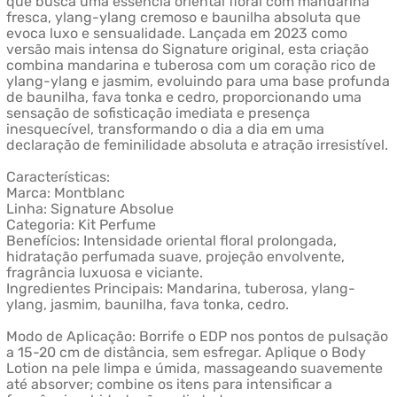
que busca uma essência oriental floral com mandarina
fresca, ylang-ylang cremoso e baunilha absoluta que
evoca luxo e sensualidade. Lançada em 2023 como
versão mais intensa do Signature original, esta criação
combina mandarina e tuberosa com um coração rico de
ylang-ylang e jasmim, evoluindo para uma base profunda
de baunilha, fava tonka e cedro, proporcionando uma
sensação de sofisticação imediata e presença
inesquecível, transformando o dia a dia em uma
declaração de feminilidade absoluta e atração irresistível.
Características:
Marca: Montblanc
Linha: Signature Absolue
Categoria: Kit Perfume
Benefícios: Intensidade oriental floral prolongada,
hidratação perfumada suave, projeção envolvente,
fragrância luxuosa e viciante.
Ingredientes Principais: Mandarina, tuberosa, ylang-
ylang, jasmim, baunilha, fava tonka, cedro.
Modo de Aplicação: Borrife o EDP nos pontos de pulsação
a 15-20 cm de distância, sem esfregar. Aplique o Body
Lotion na pele limpa e úmida, massageando suavemente
até absorver; combine os itens para intensificar a