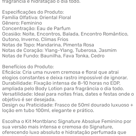
fragrância e hidratação o dia todo.
Especificações do Produto:
Família Olfativa: Oriental Floral
Gênero: Feminino
Concentração: Eau de Parfum
Ocasião: Noite, Encontros, Balada, Encontro Romântico,
Outono, Inverno, Climas Frios
Notas de Topo: Mandarina, Pimenta Rosa
Notas de Coração: Ylang-Ylang, Tuberosa, Jasmim
Notas de Fundo: Baunilha, Fava Tonka, Cedro
Benefícios do Produto:
Eficácia: Cria uma nuvem cremosa e floral que atrai
elogios constantes e deixa rastro impossível de ignorar.
Durabilidade: Fixação intensa de 8-10 horas no EDP,
ampliada pelo Body Lotion para fragrância o dia todo.
Versatilidade: Ideal para noites frias, dates e festas onde o
objetivo é ser desejada.
Design ou Praticidade: Frasco de 50ml dourado luxuoso +
loção em tubo 100ml, elegante e prático.
Escolha o Kit Montblanc Signature Absolue Feminino por
sua versão mais intensa e cremosa do Signature,
oferecendo luxo absoluto e hidratação perfumada que