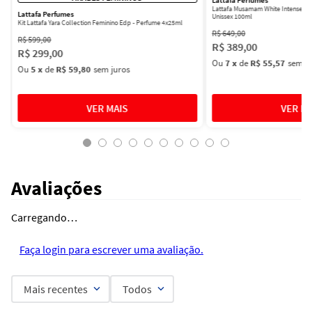
Lattafa Perfumes
Lattafa Musamam White Intense Ea
Lattafa Perfumes
Unissex 100ml
Kit Lattafa Yara Collection Feminino Edp - Perfume 4x25ml
R$
649
,
00
R$
599
,
00
R$
389
,
00
R$
299
,
00
Ou
7
x
de
R$ 55,57
sem ju
Ou
5
x
de
R$ 59,80
sem juros
Avaliações
Carregando…
Faça login para escrever uma avaliação.
Mais recentes
Todos