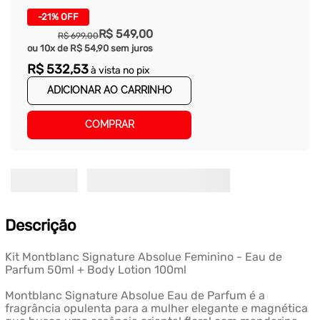
-
21%
OFF
R$
549
,
00
R$
699
,
00
ou
10
x de
R$
54
,
90
sem juros
R$
532
,
53
à vista no pix
ADICIONAR AO CARRINHO
COMPRAR
Descrição
Kit Montblanc Signature Absolue Feminino - Eau de
Parfum 50ml + Body Lotion 100ml
Montblanc Signature Absolue Eau de Parfum é a
fragrância opulenta para a mulher elegante e magnética