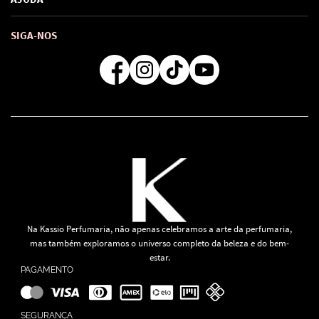
SAC de marcas
Troca e Devoluções
Como comprar
Atendimento
Consultoras Loja Física
Formas de Pagamento
SIGA-NOS
Regra de Frete Grátis
Na Kassio Perfumaria, não apenas celebramos a arte da perfumaria,
mas também exploramos o universo completo da beleza e do bem-
estar.
PAGAMENTO
SEGURANÇA