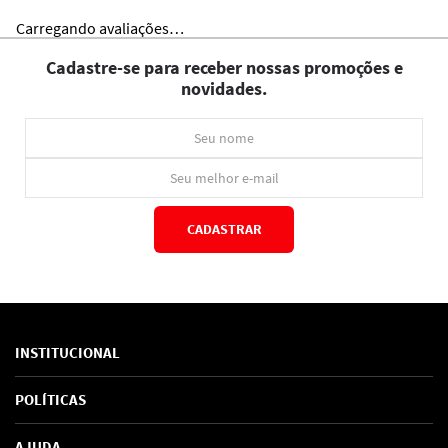
Carregando avaliações…
Cadastre-se para receber nossas promoções e
novidades.
CADASTRAR
*Ao concluir você aceitará nossos
termos de uso
e
política de privacidade.
INSTITUCIONAL
Sobre Nós
POLÍTICAS
Marcas
Política de Privacidade
AJUDA