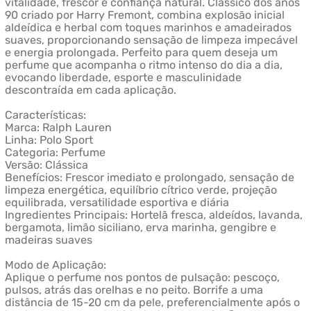
vitalidade, frescor e confiança natural. Clássico dos anos
90 criado por Harry Fremont, combina explosão inicial
aldeídica e herbal com toques marinhos e amadeirados
suaves, proporcionando sensação de limpeza impecável
e energia prolongada. Perfeito para quem deseja um
perfume que acompanha o ritmo intenso do dia a dia,
evocando liberdade, esporte e masculinidade
descontraída em cada aplicação.
Características:
Marca: Ralph Lauren
Linha: Polo Sport
Categoria: Perfume
Versão: Clássica
Benefícios: Frescor imediato e prolongado, sensação de
limpeza energética, equilíbrio cítrico verde, projeção
equilibrada, versatilidade esportiva e diária
Ingredientes Principais: Hortelã fresca, aldeídos, lavanda,
bergamota, limão siciliano, erva marinha, gengibre e
madeiras suaves
Modo de Aplicação:
Aplique o perfume nos pontos de pulsação: pescoço,
pulsos, atrás das orelhas e no peito. Borrife a uma
distância de 15-20 cm da pele, preferencialmente após o