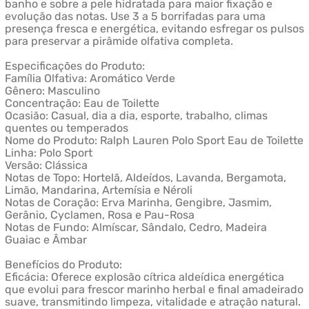
banho e sobre a pele hidratada para maior fixação e
evolução das notas. Use 3 a 5 borrifadas para uma
presença fresca e energética, evitando esfregar os pulsos
para preservar a pirâmide olfativa completa.
Especificações do Produto:
Família Olfativa: Aromático Verde
Gênero: Masculino
Concentração: Eau de Toilette
Ocasião: Casual, dia a dia, esporte, trabalho, climas
quentes ou temperados
Nome do Produto: Ralph Lauren Polo Sport Eau de Toilette
Linha: Polo Sport
Versão: Clássica
Notas de Topo: Hortelã, Aldeídos, Lavanda, Bergamota,
Limão, Mandarina, Artemísia e Néroli
Notas de Coração: Erva Marinha, Gengibre, Jasmim,
Gerânio, Cyclamen, Rosa e Pau-Rosa
Notas de Fundo: Almíscar, Sândalo, Cedro, Madeira
Guaiac e Âmbar
Benefícios do Produto:
Eficácia: Oferece explosão cítrica aldeídica energética
que evolui para frescor marinho herbal e final amadeirado
suave, transmitindo limpeza, vitalidade e atração natural.