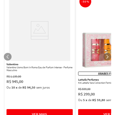
-
50%
Valentino
Valentino Uomo Born In Roma Eau de Parfum Intense - Perfume
Masculino
ÁRABES FEM
R$
1
.
139
,
00
Lattafa Perfumes
R$
945
,
00
Kit Lattafa Yara Collection Femini
Ou
10
x
de
R$ 94,50
sem juros
R$
599
,
00
R$
299
,
00
Ou
5
x
de
R$ 59,80
sem ju