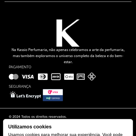
Na Kassio Perfumaria, não apenas celebramos a arte da perfumaria,
mas também exploramos o universo completo da beleza e do bem-
estar.
PAGAMENTO
SEGURANÇA
© 2024 Todos os direitos reservados.
KASSIO MOREIRA GRANADO LTDA | CNPJ: 11.647.490/0001-39
Rua Tapajós n° 481- Edifício B&B Business - 7° Andar - Vila Brasília -
Utilizamos cookies
Goiânia - GO
Usamos cookies para melhorar sua experiência. Você pode