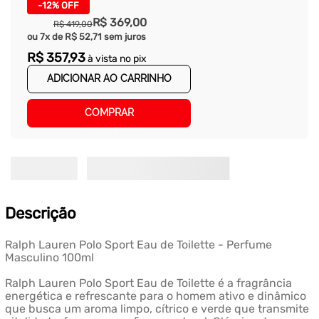
-
12%
OFF
R$
369
,
00
R$
419
,
00
ou
7
x de
R$
52
,
71
sem juros
R$
357
,
93
à vista no pix
ADICIONAR AO CARRINHO
COMPRAR
Descrição
Ralph Lauren Polo Sport Eau de Toilette - Perfume
Masculino 100ml
Ralph Lauren Polo Sport Eau de Toilette é a fragrância
energética e refrescante para o homem ativo e dinâmico
que busca um aroma limpo, cítrico e verde que transmite