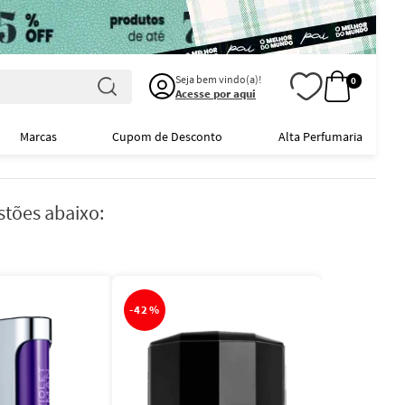
Seja bem vindo(a)!
0
Acesse por aqui
Marcas
Cupom de Desconto
Alta Perfumaria
stões abaixo:
-
42%