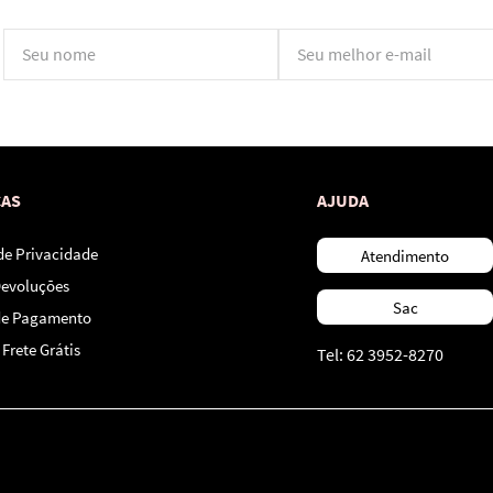
*Ao concluir você aceitará nossos
termos de uso
e
política de privacidade.
CAS
AJUDA
 de Privacidade
Atendimento
Devoluções
Sac
de Pagamento
Frete Grátis
Tel: 62 3952-8270