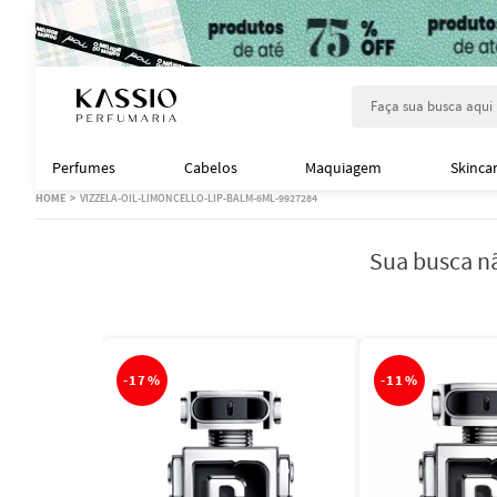
Faça sua busca aqu
Perfumes
Cabelos
Maquiagem
Skinca
VIZZELA-OIL-LIMONCELLO-LIP-BALM-6ML-9927284
Sua busca nã
-
17%
-
11%