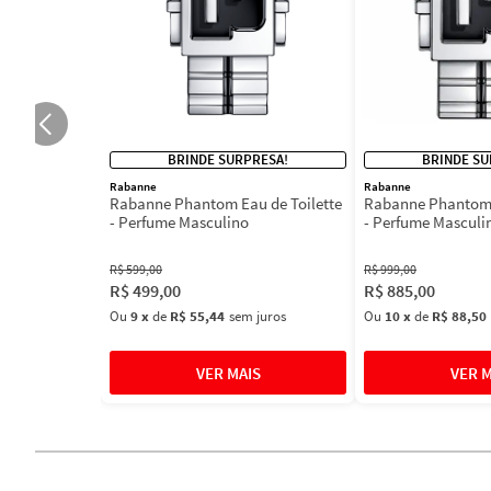
BRINDE SURPRESA!
BRINDE SU
Rabanne
Rabanne
Rabanne Phantom Eau de Toilette
Rabanne Phantom 
- Perfume Masculino
- Perfume Masculi
R$
599
,
00
R$
999
,
00
R$
499
,
00
R$
885
,
00
Ou
9
x
de
R$ 55,44
sem juros
Ou
10
x
de
R$ 88,50