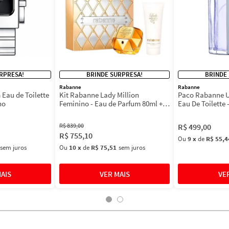
RPRESA!
BRINDE SURPRESA!
BRINDE
Rabanne
Rabanne
Eau de Toilette
Kit Rabanne Lady Million
Paco Rabanne U
no
Feminino - Eau de Parfum 80ml +
Eau De Toilette 
BL 100ml
Masculino 100m
R$
839
,
00
R$
499
,
00
R$
755
,
10
Ou
9
x
de
R$ 55,4
sem juros
Ou
10
x
de
R$ 75,51
sem juros