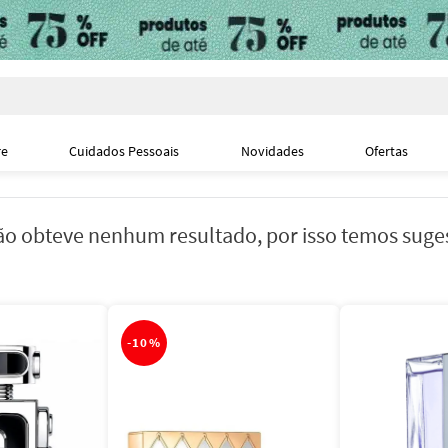
i
re
Cuidados Pessoais
Novidades
Ofertas
o obteve nenhum resultado, por isso temos suge
-
10%