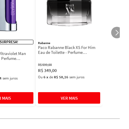
 SURPRESA!
Rabanne
Paco Rabanne Black XS For Him
Eau de Toilette - Perfume
ltraviolet Man
Masculino
- Perfume
l
R$
599
,
00
R$
349
,
00
Ou
6
x
de
R$ 58,16
sem juros
4
sem juros