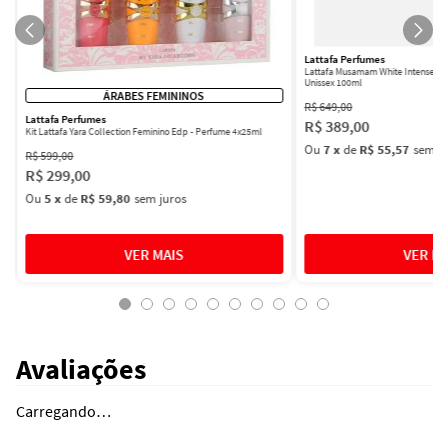
Lattafa Perfumes
Lattafa Musamam White Intense Ea
Unissex 100ml
ÁRABES FEMININOS
R$
649
,
00
Lattafa Perfumes
R$
389
,
00
Kit Lattafa Yara Collection Feminino Edp - Perfume 4x25ml
Ou
7
x
de
R$ 55,57
sem ju
R$
599
,
00
R$
299
,
00
Ou
5
x
de
R$ 59,80
sem juros
Avaliações
Carregando…