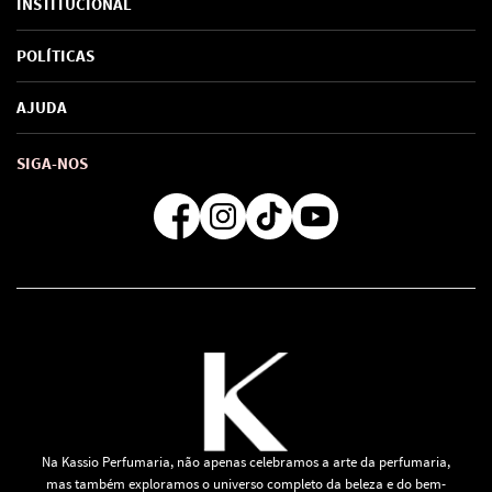
INSTITUCIONAL
Sobre Nós
POLÍTICAS
Marcas
Política de Privacidade
AJUDA
SAC de marcas
Troca e Devoluções
Como comprar
Atendimento
Consultoras Loja Física
Formas de Pagamento
SIGA-NOS
Regra de Frete Grátis
Na Kassio Perfumaria, não apenas celebramos a arte da perfumaria,
mas também exploramos o universo completo da beleza e do bem-