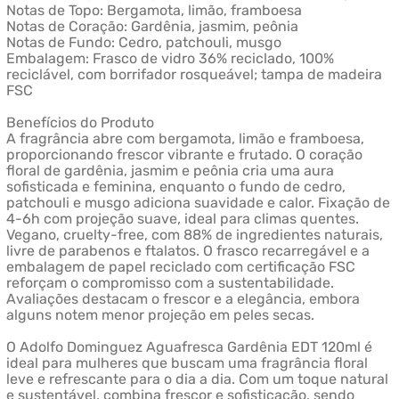
Notas de Topo: Bergamota, limão, framboesa
Notas de Coração: Gardênia, jasmim, peônia
Notas de Fundo: Cedro, patchouli, musgo
Embalagem: Frasco de vidro 36% reciclado, 100%
reciclável, com borrifador rosqueável; tampa de madeira
FSC
Benefícios do Produto
A fragrância abre com bergamota, limão e framboesa,
proporcionando frescor vibrante e frutado. O coração
floral de gardênia, jasmim e peônia cria uma aura
sofisticada e feminina, enquanto o fundo de cedro,
patchouli e musgo adiciona suavidade e calor. Fixação de
4-6h com projeção suave, ideal para climas quentes.
Vegano, cruelty-free, com 88% de ingredientes naturais,
livre de parabenos e ftalatos. O frasco recarregável e a
embalagem de papel reciclado com certificação FSC
reforçam o compromisso com a sustentabilidade.
Avaliações destacam o frescor e a elegância, embora
alguns notem menor projeção em peles secas.
O Adolfo Dominguez Aguafresca Gardênia EDT 120ml é
ideal para mulheres que buscam uma fragrância floral
leve e refrescante para o dia a dia. Com um toque natural
e sustentável, combina frescor e sofisticação, sendo