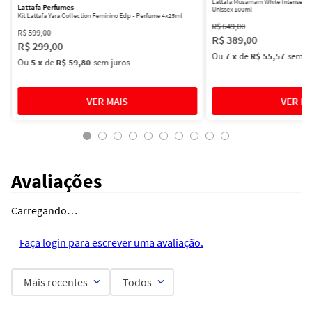
Lattafa Musamam White Intense Ea
Lattafa Perfumes
Unissex 100ml
Kit Lattafa Yara Collection Feminino Edp - Perfume 4x25ml
R$
649
,
00
R$
599
,
00
R$
389
,
00
R$
299
,
00
Ou
7
x
de
R$ 55,57
sem ju
Ou
5
x
de
R$ 59,80
sem juros
Avaliações
Carregando…
Faça login para escrever uma avaliação.
Mais recentes
Todos