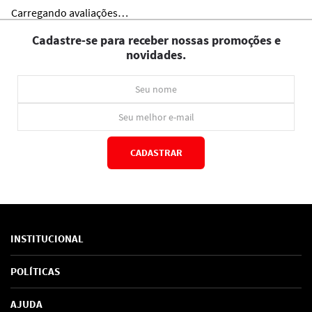
Carregando avaliações…
Cadastre-se para receber nossas promoções e
novidades.
CADASTRAR
*Ao concluir você aceitará nossos
termos de uso
e
política de privacidade.
INSTITUCIONAL
Sobre Nós
POLÍTICAS
Marcas
Política de Privacidade
AJUDA
SAC de marcas