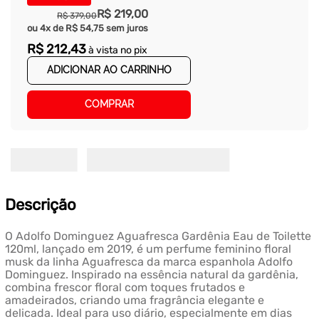
R$
219
,
00
R$
379
,
00
ou
4
x de
R$
54
,
75
sem juros
R$
212
,
43
à vista no pix
ADICIONAR AO CARRINHO
COMPRAR
Descrição
O Adolfo Dominguez Aguafresca Gardênia Eau de Toilette
120ml, lançado em 2019, é um perfume feminino floral
musk da linha Aguafresca da marca espanhola Adolfo
Dominguez. Inspirado na essência natural da gardênia,
combina frescor floral com toques frutados e
amadeirados, criando uma fragrância elegante e
delicada. Ideal para uso diário, especialmente em dias