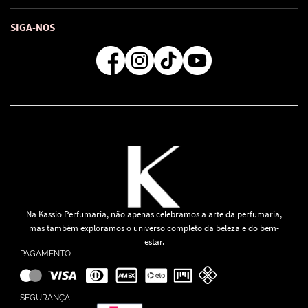
Troca e Devoluções
Como comprar
Atendimento
Consultoras Loja Física
Formas de Pagamento
SIGA-NOS
Regra de Frete Grátis
Na Kassio Perfumaria, não apenas celebramos a arte da perfumaria,
mas também exploramos o universo completo da beleza e do bem-
estar.
PAGAMENTO
SEGURANÇA