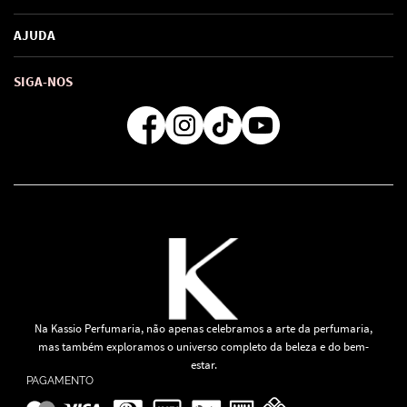
Marcas
Política de Privacidade
AJUDA
SAC de marcas
Troca e Devoluções
Como comprar
Atendimento
Consultoras Loja Física
Formas de Pagamento
SIGA-NOS
Regra de Frete Grátis
Na Kassio Perfumaria, não apenas celebramos a arte da perfumaria,
mas também exploramos o universo completo da beleza e do bem-
estar.
PAGAMENTO