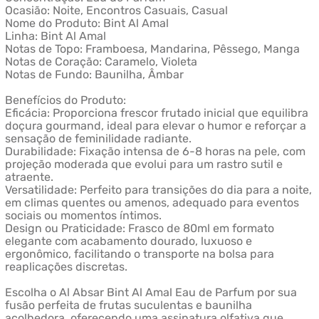
Ocasião: Noite, Encontros Casuais, Casual
Nome do Produto: Bint Al Amal
Linha: Bint Al Amal
Notas de Topo: Framboesa, Mandarina, Pêssego, Manga
Notas de Coração: Caramelo, Violeta
Notas de Fundo: Baunilha, Âmbar
Benefícios do Produto:
Eficácia: Proporciona frescor frutado inicial que equilibra
doçura gourmand, ideal para elevar o humor e reforçar a
sensação de feminilidade radiante.
Durabilidade: Fixação intensa de 6-8 horas na pele, com
projeção moderada que evolui para um rastro sutil e
atraente.
Versatilidade: Perfeito para transições do dia para a noite,
em climas quentes ou amenos, adequado para eventos
sociais ou momentos íntimos.
Design ou Praticidade: Frasco de 80ml em formato
elegante com acabamento dourado, luxuoso e
ergonômico, facilitando o transporte na bolsa para
reaplicações discretas.
Escolha o Al Absar Bint Al Amal Eau de Parfum por sua
fusão perfeita de frutas suculentas e baunilha
acolhedora, oferecendo uma assinatura olfativa que