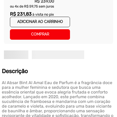
R$
239
,
00
ou
4
x de
R$
59
,
75
sem juros
R$
231
,
83
à vista no pix
ADICIONAR AO CARRINHO
COMPRAR
Descrição
Al Absar Bint Al Amal Eau de Parfum é a fragrância doce
para a mulher feminina e sedutora que busca uma
essência oriental que evoca alegria frutada e conforto
acolhedor. Lançado em 2020, este perfume combina
suculência de framboesa e mandarina com um coração
de caramelo e violeta, evoluindo para uma base viciante
de baunilha e âmbar, proporcionando uma sensação
revigorante de vitalidade e sofisticação, transformando o