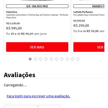
8/8 - DIA DOS PAIS
ÁRABES FEM
Valentino
Lattafa Perfumes
Valentino Uomo Born In Roma Eau de Parfum Intense - Perfume
Kit Lattafa Yara Collection Femini
Masculino
R$
599
,
00
R$
1
.
139
,
00
R$
299
,
00
R$
945
,
00
Ou
5
x
de
R$ 59,80
sem ju
Ou
10
x
de
R$ 94,50
sem juros
Avaliações
Carregando…
Faça login para escrever uma avaliação.