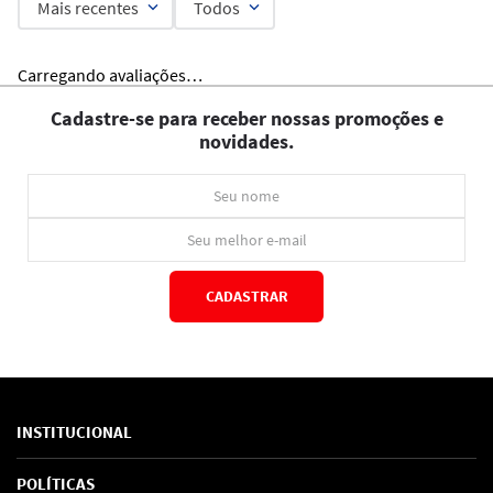
Mais recentes
Todos
Carregando avaliações…
Cadastre-se para receber nossas promoções e
novidades.
CADASTRAR
*Ao concluir você aceitará nossos
termos de uso
e
política de privacidade.
INSTITUCIONAL
Sobre Nós
POLÍTICAS