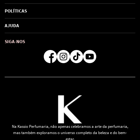
Sobre Nós
POLÍTICAS
Marcas
Política de Privacidade
AJUDA
SAC de marcas
Troca e Devoluções
Como comprar
Atendimento
Consultoras Loja Física
Formas de Pagamento
SIGA-NOS
Regra de Frete Grátis
Na Kassio Perfumaria, não apenas celebramos a arte da perfumaria,
mas também exploramos o universo completo da beleza e do bem-
estar.