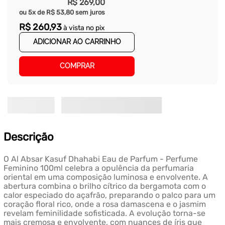
R$
269
,
00
ou
5
x de
R$
53
,
80
sem juros
R$
260
,
93
à vista no pix
ADICIONAR AO CARRINHO
COMPRAR
Descrição
O Al Absar Kasuf Dhahabi Eau de Parfum - Perfume
Feminino 100ml celebra a opulência da perfumaria
oriental em uma composição luminosa e envolvente. A
abertura combina o brilho cítrico da bergamota com o
calor especiado do açafrão, preparando o palco para um
coração floral rico, onde a rosa damascena e o jasmim
revelam feminilidade sofisticada. A evolução torna-se
mais cremosa e envolvente, com nuances de íris que