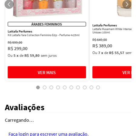
ÁRABES FEMININOS
Lattafa Perfumes
Lattafa Musamam White Intense Ea
Lattafa Perfumes
Unissex 100ml
Kit Lattafa Yara Collection Feminino Edp - Perfume 4x25ml
R$
649
,
00
R$
599
,
00
R$
389
,
00
R$
299
,
00
Ou
7
x
de
R$ 55,57
sem ju
Ou
5
x
de
R$ 59,80
sem juros
Avaliações
Carregando…
Faça login para escrever uma avaliação.