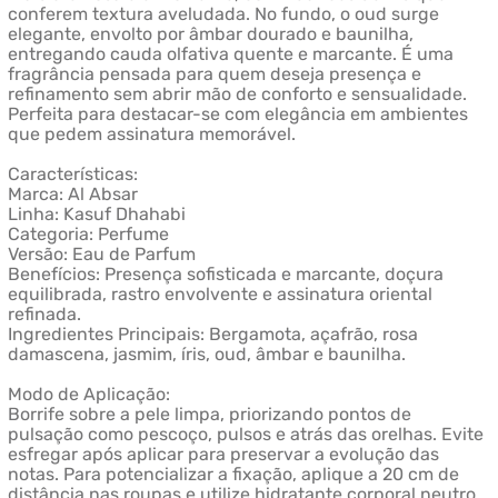
conferem textura aveludada. No fundo, o oud surge
elegante, envolto por âmbar dourado e baunilha,
entregando cauda olfativa quente e marcante. É uma
fragrância pensada para quem deseja presença e
refinamento sem abrir mão de conforto e sensualidade.
Perfeita para destacar-se com elegância em ambientes
que pedem assinatura memorável.
Características:
Marca: Al Absar
Linha: Kasuf Dhahabi
Categoria: Perfume
Versão: Eau de Parfum
Benefícios: Presença sofisticada e marcante, doçura
equilibrada, rastro envolvente e assinatura oriental
refinada.
Ingredientes Principais: Bergamota, açafrão, rosa
damascena, jasmim, íris, oud, âmbar e baunilha.
Modo de Aplicação:
Borrife sobre a pele limpa, priorizando pontos de
pulsação como pescoço, pulsos e atrás das orelhas. Evite
esfregar após aplicar para preservar a evolução das
notas. Para potencializar a fixação, aplique a 20 cm de
distância nas roupas e utilize hidratante corporal neutro