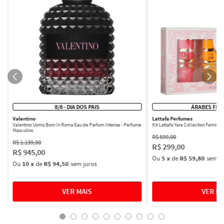
8/8 - DIA DOS PAIS
ÁRABES FEM
Valentino
Lattafa Perfumes
Valentino Uomo Born In Roma Eau de Parfum Intense - Perfume
Kit Lattafa Yara Collection Femini
Masculino
R$
599
,
00
R$
1
.
139
,
00
R$
299
,
00
R$
945
,
00
Ou
5
x
de
R$ 59,80
sem ju
Ou
10
x
de
R$ 94,50
sem juros