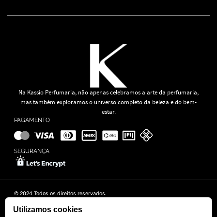
Na Kassio Perfumaria, não apenas celebramos a arte da perfumaria,
mas também exploramos o universo completo da beleza e do bem-
estar.
PAGAMENTO
SEGURANÇA
© 2024 Todos os direitos reservados.
KASSIO MOREIRA GRANADO LTDA | CNPJ: 11.647.490/0001-39
Rua Tapajós n° 481- Edifício B&B Business - 7° Andar - Vila Brasília -
Utilizamos cookies
Goiânia - GO