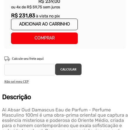
R$
239
,
00
ou
4
x de
R$
59
,
75
sem juros
R$
231
,
83
à vista no pix
ADICIONAR AO CARRINHO
COMPRAR
Não sei meu CEP
Descrição
Al Absar Oud Damascus Eau de Parfum - Perfume
Masculino 100ml é uma obra-prima oriental que captura a
essência misteriosa e poderosa do Oriente Médio, criada
para o homem contemporâneo que exala sofisticação e