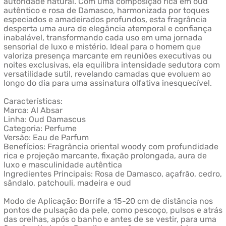
autoridade natural. Com uma composição rica em oud
autêntico e rosa de Damasco, harmonizada por toques
especiados e amadeirados profundos, esta fragrância
desperta uma aura de elegância atemporal e confiança
inabalável, transformando cada uso em uma jornada
sensorial de luxo e mistério. Ideal para o homem que
valoriza presença marcante em reuniões executivas ou
noites exclusivas, ela equilibra intensidade sedutora com
versatilidade sutil, revelando camadas que evoluem ao
longo do dia para uma assinatura olfativa inesquecível.
Características:
Marca: Al Absar
Linha: Oud Damascus
Categoria: Perfume
Versão: Eau de Parfum
Benefícios: Fragrância oriental woody com profundidade
rica e projeção marcante, fixação prolongada, aura de
luxo e masculinidade autêntica
Ingredientes Principais: Rosa de Damasco, açafrão, cedro,
sândalo, patchouli, madeira e oud
Modo de Aplicação: Borrife a 15-20 cm de distância nos
pontos de pulsação da pele, como pescoço, pulsos e atrás
das orelhas, após o banho e antes de se vestir, para uma