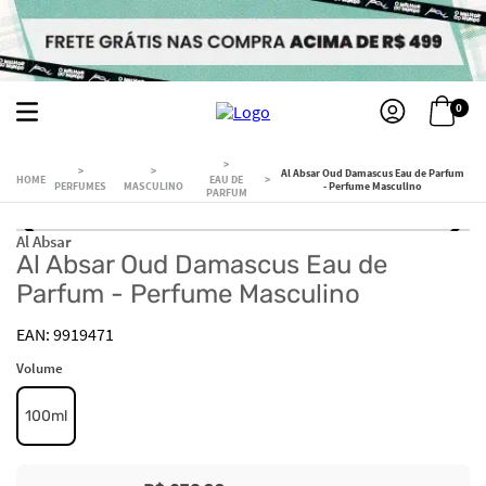
0
Al Absar Oud Damascus Eau de Parfum
EAU DE
PERFUMES
MASCULINO
- Perfume Masculino
PARFUM
Al Absar
Al Absar Oud Damascus Eau de
Parfum - Perfume Masculino
9919471
Volume
100ml