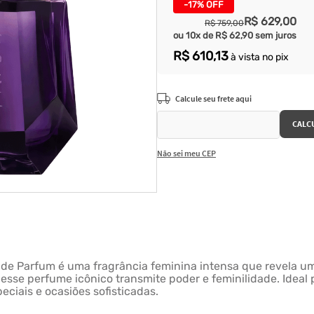
-
17%
OFF
R$
629
,
00
R$
759
,
00
ou
10
x de
R$
62
,
90
sem juros
R$
610
,
13
à vista no pix
Não sei meu CEP
r Eau de Parfum é uma fragrância feminina intensa que revel
 esse perfume icônico transmite poder e feminilidade. Ide
eciais e ocasiões sofisticadas.