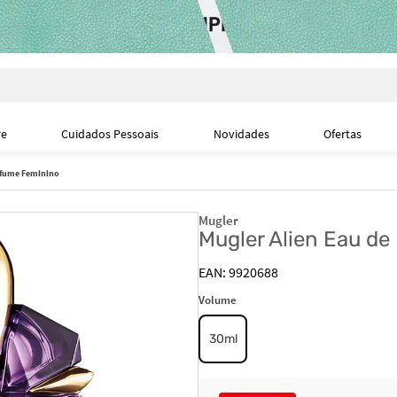
i
re
Cuidados Pessoais
Novidades
Ofertas
erfume Feminino
Mugler
Mugler Alien Eau d
9920688
Volume
30ml