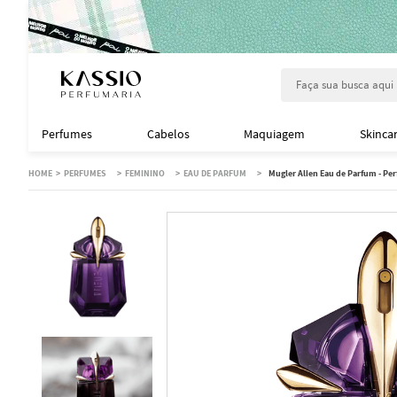
Faça sua busca aqu
Perfumes
Cabelos
Maquiagem
Skinca
PERFUMES
FEMININO
EAU DE PARFUM
Mugler Alien Eau de Parfum - P