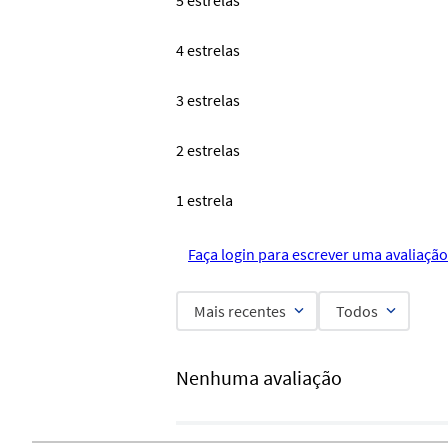
5 estrelas
4 estrelas
3 estrelas
2 estrelas
1 estrela
Faça login para escrever uma avaliação
Mais recentes
Todos
Nenhuma avaliação