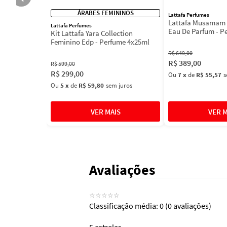
ÁRABES FEMININOS
Lattafa Perfumes
Lattafa Musamam 
Lattafa Perfumes
Eau De Parfum - P
Kit Lattafa Yara Collection
100ml
Feminino Edp - Perfume 4x25ml
R$
649
,
00
R$
389
,
00
R$
599
,
00
R$
299
,
00
Ou
7
x
de
R$ 55,57
s
Ou
5
x
de
R$ 59,80
sem juros
Avaliações
☆
☆
☆
☆
☆
Classificação média: 0
(0 avaliações)