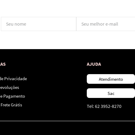
*Ao concluir você aceitará nossos
termos de uso
e
política de privacidade.
CAS
AJUDA
 de Privacidade
Atendimento
Devoluções
Sac
de Pagamento
Frete Grátis
Tel: 62 3952-8270