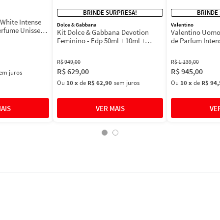
BRINDE SURPRESA!
BRINDE
White Intense
Dolce & Gabbana
Valentino
erfume Unissex
Kit Dolce & Gabbana Devotion
Valentino Uomo
Feminino - Edp 50ml + 10ml +
de Parfum Inten
Máscara 3ml
Masculino
R$
949
,
00
R$
1
.
139
,
00
R$
629
,
00
R$
945
,
00
em juros
Ou
10
x
de
R$ 62,90
sem juros
Ou
10
x
de
R$ 94,