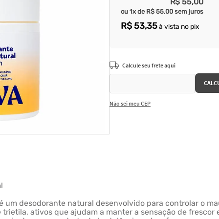
R$
55
,
00
ou
1
x de
R$
55
,
00
sem juros
R$
53
,
35
à vista no pix
Não sei meu CEP
l
l é um desodorante natural desenvolvido para controlar o ma
trietila, ativos que ajudam a manter a sensação de frescor e