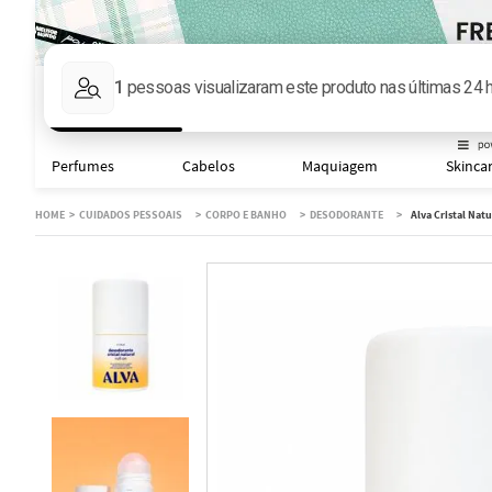
Faça sua busca aqu
Perfumes
Cabelos
Maquiagem
Skinca
CUIDADOS PESSOAIS
CORPO E BANHO
DESODORANTE
Alva Cristal Nat