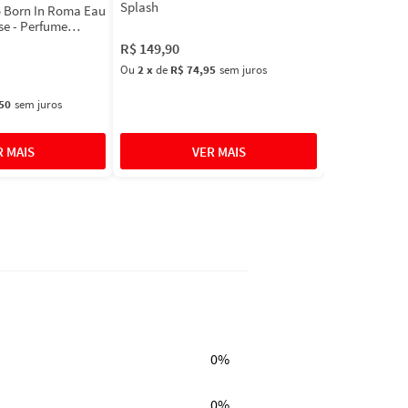
Splash
 Born In Roma Eau
se - Perfume
R$
149
,
90
Ou
2
x
de
R$ 74,95
sem juros
50
sem juros
0%
0%