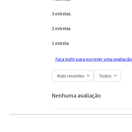
3 estrelas
2 estrelas
1 estrela
Faça login para escrever uma avaliação
Mais recentes
Todos
Nenhuma avaliação