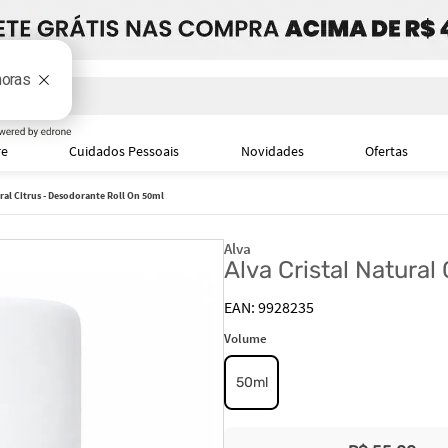
i
re
Cuidados Pessoais
Novidades
Ofertas
ural Citrus - Desodorante Roll On 50ml
Alva
Alva Cristal Natural
9928235
Volume
50ml