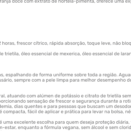
ranja doce com extrato de hortelã-pimenta, oferece uma exp
horas, frescor cítrico, rápida absorção, toque leve, não bloq
e trietila, óleo essencial de mexerica, óleo essencial de lara
ecas, espalhando de forma uniforme sobre toda a região. Agu
cessário, sempre com a pele limpa para melhor desempenho d
al, atuando com alúmen de potássio e citrato de trietila sem
porcionando sensação de frescor e segurança durante a rotin
academia, dias quentes e para pessoas que buscam um desodor
 compacta, fácil de aplicar e prática para levar na bolsa, n
 é uma excelente escolha para quem deseja proteção diária,
m-estar, enquanto a fórmula vegana, sem álcool e sem clorid