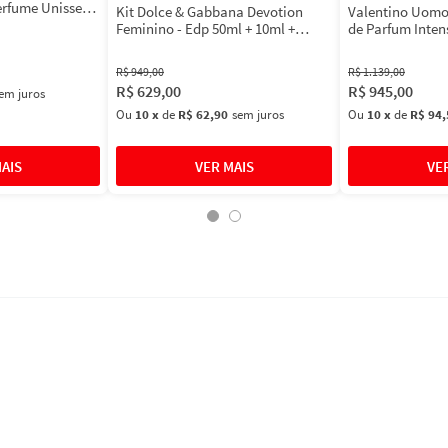
erfume Unissex
Kit Dolce & Gabbana Devotion
Valentino Uomo
Feminino - Edp 50ml + 10ml +
de Parfum Inten
Máscara 3ml
Masculino
R$
949
,
00
R$
1
.
139
,
00
R$
629
,
00
R$
945
,
00
em juros
Ou
10
x
de
R$ 62,90
sem juros
Ou
10
x
de
R$ 94,