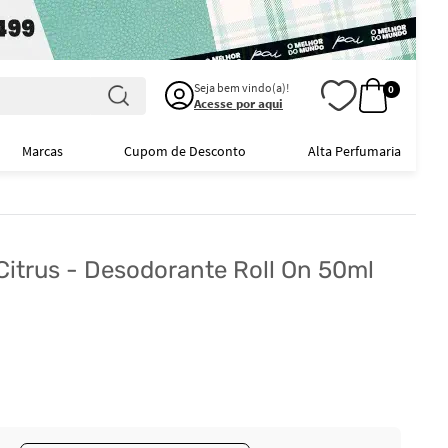
Seja bem vindo(a)!
0
Acesse por aqui
Marcas
Cupom de Desconto
Alta Perfumaria
 Citrus - Desodorante Roll On 50ml