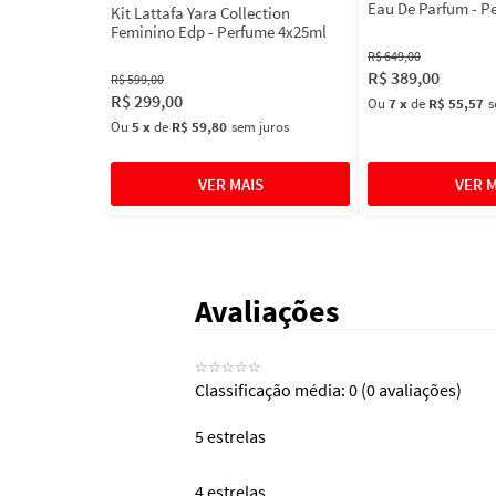
Eau De Parfum - P
Kit Lattafa Yara Collection
100ml
Feminino Edp - Perfume 4x25ml
R$
649
,
00
R$
389
,
00
R$
599
,
00
R$
299
,
00
Ou
7
x
de
R$ 55,57
s
Ou
5
x
de
R$ 59,80
sem juros
Avaliações
☆
☆
☆
☆
☆
Classificação média: 0
(0 avaliações)
5 estrelas
4 estrelas