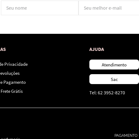
*Ao concluir você aceitará nossos
termos de uso
e
política de privacidade.
CAS
AJUDA
 de Privacidade
Atendimento
Devoluções
Sac
de Pagamento
Frete Grátis
Tel: 62 3952-8270
PAGAMENTO