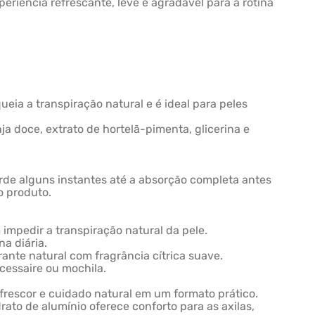
eriência refrescante, leve e agradável para a rotina
ueia a transpiração natural e é ideal para peles
nja doce, extrato de hortelã-pimenta, glicerina e
arde alguns instantes até a absorção completa antes
o produto.
 impedir a transpiração natural da pele.
a diária.
ante natural com fragrância cítrica suave.
écessaire ou mochila.
 frescor e cuidado natural em um formato prático.
rato de alumínio oferece conforto para as axilas,