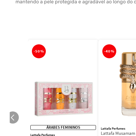
mantendo a pele protegida e agradável ao longo do d
-
50%
-
40%
ÁRABES FEMININOS
Lattafa Perfumes
Lattafa Musamam 
Lattafa Perfumes