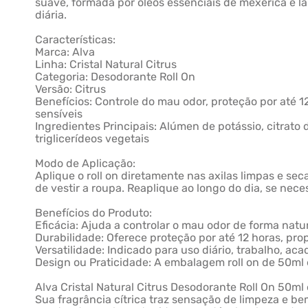
suave, formada por óleos essenciais de mexerica e la
diária.
Características:
Marca: Alva
Linha: Cristal Natural Citrus
Categoria: Desodorante Roll On
Versão: Citrus
Benefícios: Controle do mau odor, proteção por até 12 
sensíveis
Ingredientes Principais: Alúmen de potássio, citrato d
triglicerídeos vegetais
Modo de Aplicação:
Aplique o roll on diretamente nas axilas limpas e s
de vestir a roupa. Reaplique ao longo do dia, se ne
Benefícios do Produto:
Eficácia: Ajuda a controlar o mau odor de forma natur
Durabilidade: Oferece proteção por até 12 horas, pro
Versatilidade: Indicado para uso diário, trabalho, 
Design ou Praticidade: A embalagem roll on de 50ml é
Alva Cristal Natural Citrus Desodorante Roll On 50ml
Sua fragrância cítrica traz sensação de limpeza e be