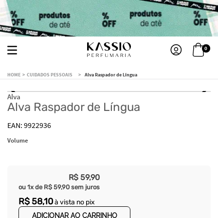
0
CUIDADOS PESSOAIS
Alva Raspador de Língua
Alva
Alva Raspador de Língua
9922936
Volume
R$
59
,
90
ou
1
x de
R$
59
,
90
sem juros
R$
58
,
10
à vista no pix
ADICIONAR AO CARRINHO