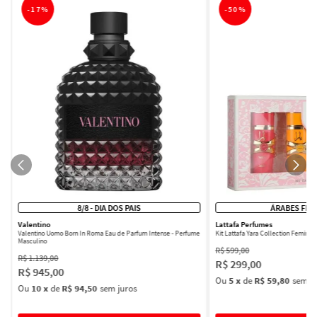
-
17%
-
50%
8/8 - DIA DOS PAIS
ÁRABES FEM
Valentino
Lattafa Perfumes
Valentino Uomo Born In Roma Eau de Parfum Intense - Perfume
Kit Lattafa Yara Collection Femini
Masculino
R$
599
,
00
R$
1
.
139
,
00
R$
299
,
00
R$
945
,
00
Ou
5
x
de
R$ 59,80
sem ju
Ou
10
x
de
R$ 94,50
sem juros