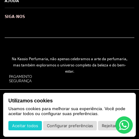
AJUDA
SAC de marcas
Troca e Devoluções
Como comprar
Atendimento
Consultoras Loja Física
Formas de Pagamento
SIGA-NOS
Regra de Frete Grátis
Na Kassio Perfumaria, não apenas celebramos a arte da perfumaria,
mas também exploramos o universo completo da beleza e do bem-
estar.
PAGAMENTO
SEGURANÇA
© 2024 Todos os direitos reservados.
Utilizamos cookies
KASSIO MOREIRA GRANADO LTDA | CNPJ: 11.647.490/0001-39
Rua Tapajós n° 481- Edifício B&B Business - 7° Andar - Vila Brasília -
Usamos cookies para melhorar sua experiência. Você pode
Goiânia - GO
aceitar todos ou configurar suas preferências.
Aceitar todos
Configurar preferências
Rejeitar
POWERED BY
DEVELOPED BY