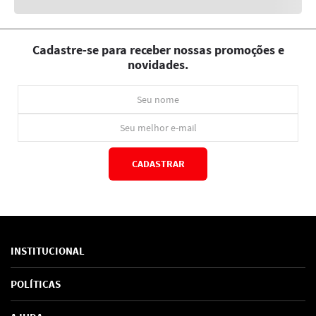
Cadastre-se para receber nossas promoções e
novidades.
CADASTRAR
*Ao concluir você aceitará nossos
termos de uso
e
política de privacidade.
INSTITUCIONAL
Sobre Nós
POLÍTICAS
Marcas
Política de Privacidade