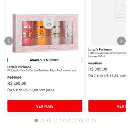
Lattafa Perfumes
Lattafa Musamam White Intense Ea
Unissex 100ml
ÁRABES FEMININOS
R$
649
,
00
Lattafa Perfumes
R$
389
,
00
Kit Lattafa Yara Collection Feminino Edp - Perfume 4x25ml
Ou
7
x
de
R$ 55,57
sem ju
R$
599
,
00
R$
299
,
00
Ou
5
x
de
R$ 59,80
sem juros