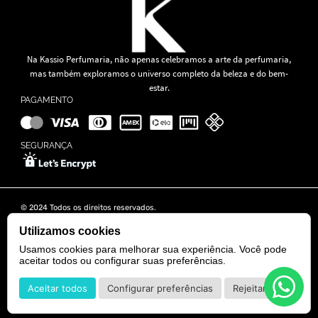
Na Kassio Perfumaria, não apenas celebramos a arte da perfumaria,
mas também exploramos o universo completo da beleza e do bem-
estar.
PAGAMENTO
SEGURANÇA
© 2024 Todos os direitos reservados.
KASSIO MOREIRA GRANADO LTDA | CNPJ: 11.647.490/0001-39
Rua Tapajós n° 481- Edifício B&B Business - 7° Andar - Vila Brasília -
Utilizamos cookies
Goiânia - GO
Usamos cookies para melhorar sua experiência. Você pode
aceitar todos ou configurar suas preferências.
POWERED BY
DEVELOPED BY
Aceitar todos
Configurar preferências
Rejeitar