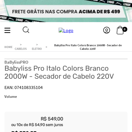
0
Babyliss Pro Italo Colors Branco 2000W - Secador de
CABELOS
ELETRO
Cabelo 220V
BaBylissPRO
Babyliss Pro Italo Colors Branco
2000W - Secador de Cabelo 220V
074108335104
Volume
R$
549
,
00
ou
10
x de
R$
54
,
90
sem juros