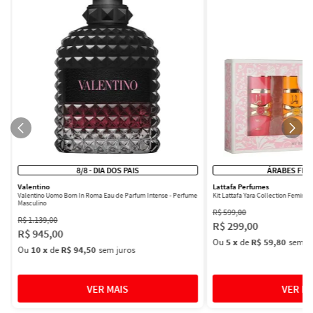
8/8 - DIA DOS PAIS
ÁRABES FEM
Valentino
Lattafa Perfumes
Valentino Uomo Born In Roma Eau de Parfum Intense - Perfume
Kit Lattafa Yara Collection Femini
Masculino
R$
599
,
00
R$
1
.
139
,
00
R$
299
,
00
R$
945
,
00
Ou
5
x
de
R$ 59,80
sem ju
Ou
10
x
de
R$ 94,50
sem juros