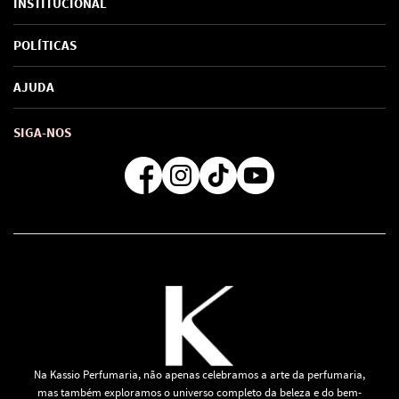
INSTITUCIONAL
Sobre Nós
POLÍTICAS
Marcas
Política de Privacidade
AJUDA
SAC de marcas
Troca e Devoluções
Como comprar
Atendimento
Consultoras Loja Física
Formas de Pagamento
SIGA-NOS
Regra de Frete Grátis
Na Kassio Perfumaria, não apenas celebramos a arte da perfumaria,
mas também exploramos o universo completo da beleza e do bem-