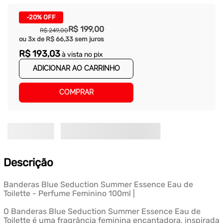
-
20%
OFF
R$
199
,
00
R$
249
,
00
ou
3
x de
R$
66
,
33
sem juros
R$
193
,
03
à vista no pix
ADICIONAR AO CARRINHO
COMPRAR
Descrição
Banderas Blue Seduction Summer Essence Eau de
Toilette - Perfume Feminino 100ml |
O Banderas Blue Seduction Summer Essence Eau de
Toilette é uma fragrância feminina encantadora, inspirada