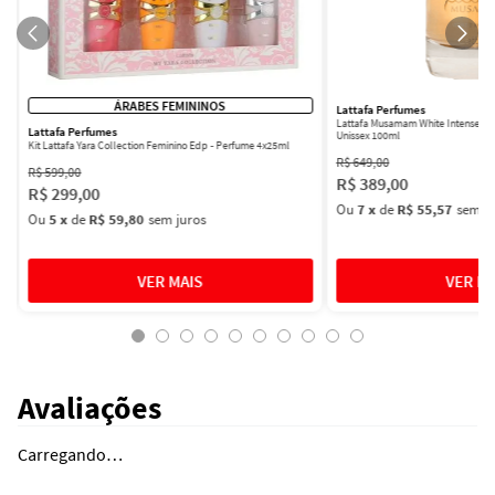
ÁRABES FEMININOS
Lattafa Perfumes
Lattafa Musamam White Intense Ea
Lattafa Perfumes
Unissex 100ml
Kit Lattafa Yara Collection Feminino Edp - Perfume 4x25ml
R$
649
,
00
R$
599
,
00
R$
389
,
00
R$
299
,
00
Ou
7
x
de
R$ 55,57
sem ju
Ou
5
x
de
R$ 59,80
sem juros
Avaliações
Carregando…