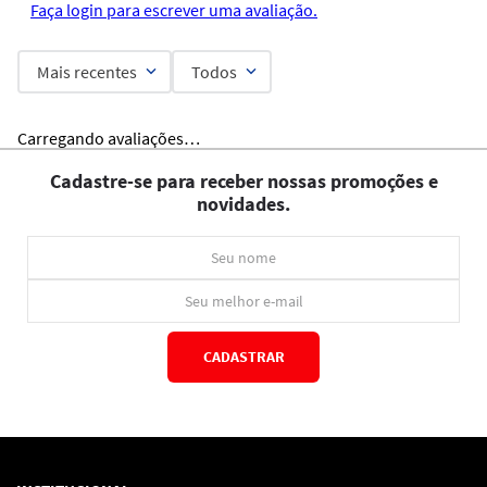
Faça login para escrever uma avaliação.
Mais recentes
Todos
Carregando avaliações…
Cadastre-se para receber nossas promoções e
novidades.
CADASTRAR
*Ao concluir você aceitará nossos
termos de uso
e
política de privacidade.