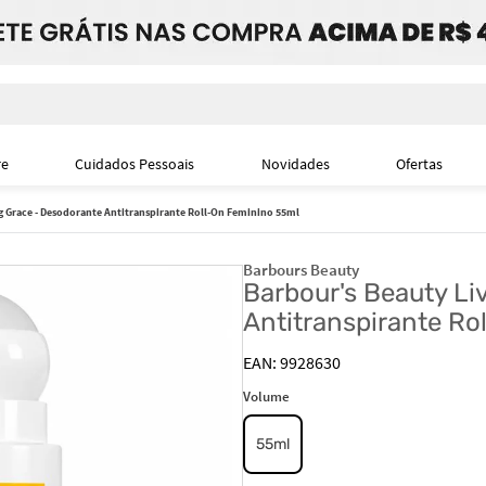
i
re
Cuidados Pessoais
Novidades
Ofertas
g Grace - Desodorante Antitranspirante Roll-On Feminino 55ml
Barbours Beauty
Barbour's Beauty Li
Antitranspirante Ro
9928630
Volume
55ml