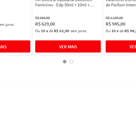
Feminino - Edp 50ml + 10ml +
de Parfum Inten
Máscara 3ml
Masculino
R$
949
,
00
R$
1
.
139
,
00
R$
629
,
00
R$
945
,
00
em juros
Ou
10
x
de
R$ 62,90
sem juros
Ou
10
x
de
R$ 94,