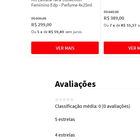
100ml
Feminino Edp - Perfume 4x25ml
R$
649
,
00
R$
389
,
00
R$
599
,
00
R$
299
,
00
Ou
7
x
de
R$ 55,57
s
Ou
5
x
de
R$ 59,80
sem juros
Avaliações
☆
☆
☆
☆
☆
Classificação média: 0
(0 avaliações)
5 estrelas
4 estrelas