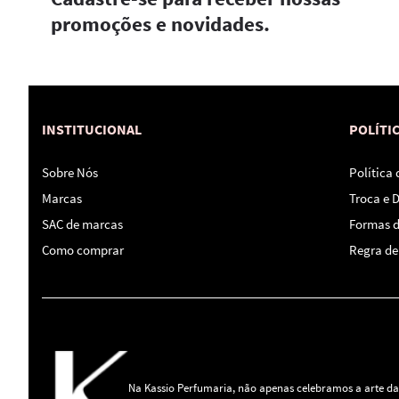
promoções e novidades.
INSTITUCIONAL
POLÍTI
Sobre Nós
Política
Marcas
Troca e 
SAC de marcas
Formas 
Como comprar
Regra de 
Na Kassio Perfumaria, não apenas celebramos a arte da