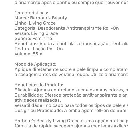
diariamente após o banho ou sempre que houver nece
Características:
Marca: Barbour's Beauty
Linha: Living Grace
Categoria: Desodorante Antitranspirante Roll-On
Versão: Living Grace
Gênero: Feminino
Benefícios: Ajuda a controlar a transpiração, neutral
Textura: Loção Roll-On
Volume: 55ml
Modo de Aplicação:
Aplique diretamente sobre a pele limpa e completa
a secagem antes de vestir a roupa. Utilize diariamen
Benefícios do Produto:
Eficácia: Ajuda a controlar o suor e os maus odores, 
Durabilidade: Oferece proteção antitranspirante e a
atividades realizadas.
Versatilidade: Indicado para todos os tipos de pele 
Design ou Praticidade: A embalagem roll-on de 55ml p
Barbour's Beauty Living Grace é uma opção prática 
fórmula de rápida secagem ajuda a manter as axilas s