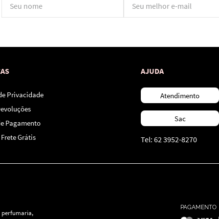
*Ao concluir você aceitará nossos
termos de uso
e
política de privacidade.
CAS
AJUDA
 de Privacidade
Atendimento
Devoluções
Sac
de Pagamento
Frete Grátis
Tel: 62 3952-8270
PAGAMENTO
 perfumaria,