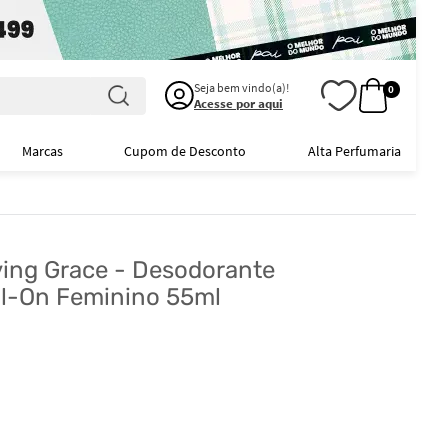
Seja bem vindo(a)!
0
Acesse por aqui
Marcas
Cupom de Desconto
Alta Perfumaria
ving Grace - Desodorante
ll-On Feminino 55ml