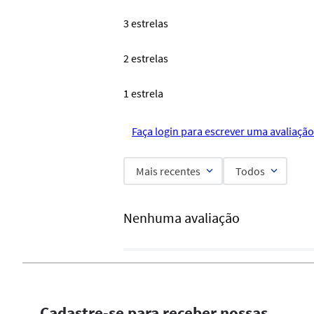
3 estrelas
2 estrelas
1 estrela
Faça login para escrever uma avaliação
Mais recentes
Todos
Nenhuma avaliação
Cadastre-se para receber nossas