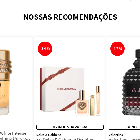
NOSSAS RECOMENDAÇÕES
-
34%
-
17%
BRINDE SURPRESA!
BRINDE
White Intense
Dolce & Gabbana
Valentino
erfume Unissex
Kit Dolce & Gabbana Devotion
Valentino Uomo