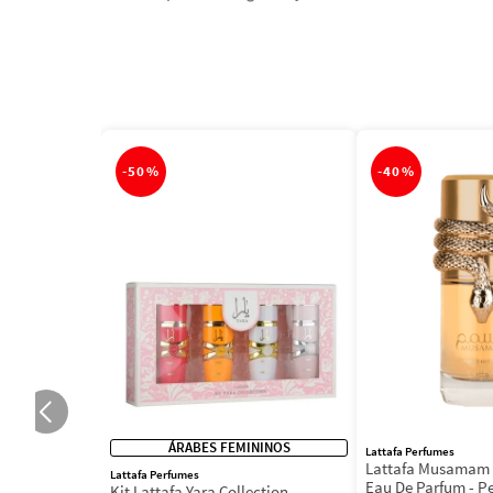
-
50%
-
40%
ÁRABES FEMININOS
Lattafa Perfumes
Lattafa Musamam 
Lattafa Perfumes
Eau De Parfum - P
Kit Lattafa Yara Collection