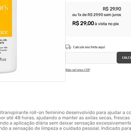
R$
29
,
90
ou
1
x de
R$
29
,
90
sem juros
R$
29
,
00
à vista no pix
Não sei meu CEP
ranspirante roll-on feminino desenvolvido para ajudar a co
or até 48 horas, ajudando a manter as axilas secas, frescas 
tando a aplicação diária sem deixar sensação excessivament
do a sensação de limpeza e cuidado pessoal. Indicado para t