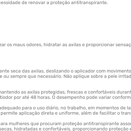
ssidade de renovar a proteção antitranspirante.
izar os maus odores, hidratar as axilas e proporcionar sensaç
mente seca das axilas, deslizando o aplicador com movimen
te ou sempre que necessário. Não aplique sobre a pele irrit
mantendo as axilas protegidas, frescas e confortáveis durant
ntiodor por até 48 horas. O desempenho pode variar conforme
e adequado para o uso diário, no trabalho, em momentos de la
ermite aplicação direta e uniforme, além de facilitar o tran
para mulheres que procuram proteção antitranspirante asso
ecas, hidratadas e confortáveis, proporcionando proteção e