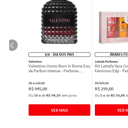
8/8 - DIA DOS PAIS
ÁRABES FE
Valentino
Lattafa Perfumes
Valentino Uomo Born In Roma Eau
Kit Lattafa Yara Co
de Parfum Intense - Perfume
Feminino Edp - Pe
Masculino
R$
1
.
139
,
00
R$
599
,
00
R$
945
,
00
R$
299
,
00
Ou
10
x
de
R$ 94,50
sem juros
Ou
5
x
de
R$ 59,80
s