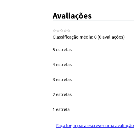
Avaliações
☆
☆
☆
☆
☆
Classificação média: 0
(0 avaliações)
5 estrelas
4 estrelas
3 estrelas
2 estrelas
1 estrela
Faça login para escrever uma avaliação