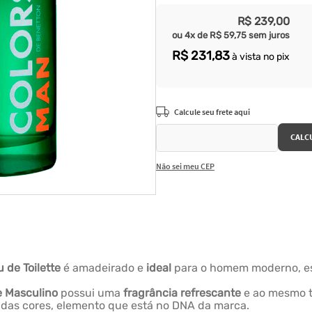
R$
239
,
00
ou
4
x de
R$
59
,
75
sem juros
R$
231
,
83
à vista no pix
Não sei meu CEP
 de Toilette
é amadeirado e
ideal
para o homem moderno, est
e Masculino
possui uma
fragrância refrescante
e ao mesmo
 das cores, elemento que está no DNA da marca.