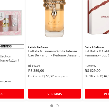
MININOS
Lattafa Perfumes
Dolce & Gabbana
Lattafa Musamam White Intense
Kit Dolce & Ga
Eau De Parfum - Perfume Unissex
Feminino - Edp 
llection
100ml
Máscara 3ml
rfume 4x25ml
R$
649
,
00
R$
949
,
00
R$
389
,
00
R$
629
,
00
Ou
7
x
de
R$ 55,57
sem juros
Ou
10
x
de
R$ 62,
em juros