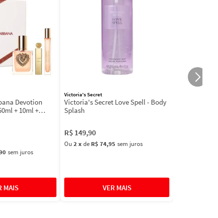
Victoria's Secret
bbana Devotion
Victoria's Secret Love Spell - Body
50ml + 10ml +
Splash
R$
149
,
90
Ou
2
x
de
R$ 74,95
sem juros
90
sem juros