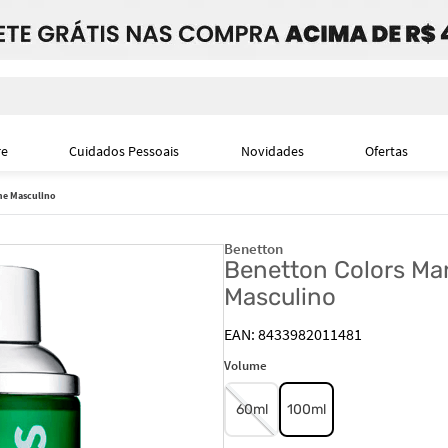
i
re
Cuidados Pessoais
Novidades
Ofertas
ume Masculino
Benetton
Benetton Colors Man
Masculino
8433982011481
Volume
60ml
100ml