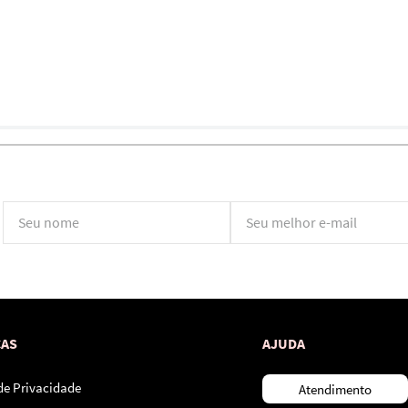
*Ao concluir você aceitará nossos
termos de uso
e
política de privacidade.
CAS
AJUDA
 de Privacidade
Atendimento