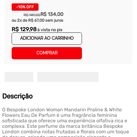
-
10%
OFF
R$
134
,
00
R$
149
,
00
ou
2
x de
R$
67
,
00
sem juros
R$
129
,
98
à vista no pix
ADICIONAR AO CARRINHO
COMPRAR
Descrição
O Bespoke London Woman Mandarin Praline & White
Flowers Eau De Parfum é uma fragrância feminina
sofisticada que oferece uma experiência olfativa rica e
complexa. Este perfume da marca britânica Bespoke
London combina notas frutadas e florais com um toque