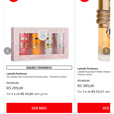
ÁRABES FEMININOS
Lattafa Perfumes
Lattafa Musamam White Intense Ea
Lattafa Perfumes
Unissex 100ml
Kit Lattafa Yara Collection Feminino Edp - Perfume 4x25ml
R$
649
,
00
R$
599
,
00
R$
389
,
00
R$
299
,
00
Ou
7
x
de
R$ 55,57
sem ju
Ou
5
x
de
R$ 59,80
sem juros