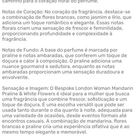
caminho para o coração floral do perfume.
Notas de Coração: No coração da fragrância, destaca-se
a combinação de flores brancas, como jasmim e lírio, que
adiciona um toque romântico e elegante. Essas notas
florais criam uma sensação de frescor e feminilidade,
proporcionando profundidade e complexidade à
fragrância.
Notas de Fundo: A base do perfume é marcada por
praline e notas ambaradas, que conferem um toque de
doçura e calor à composição. O praline adiciona uma
nuance gourmand e sedutora, enquanto as notas
ambaradas proporcionam uma sensação duradoura e
envolvente.
Sensação e Imagem: O Bespoke London Woman Mandarin
Praline & White Flowers é ideal para a mulher que busca
uma fragrância que combine frescor, sofisticação e um
toque de doçura. É uma escolha versátil que pode ser
usada tanto durante o dia quanto à noite, adequada para
uma variedade de ocasiões, desde eventos formais até
encontros casuais. A combinação de mandarina, flores
brancas e praline cria uma experiência olfativa que é ao
mesmo tempo elegante e memorável.