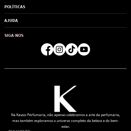
Sobre Nós
POLÍTICAS
Marcas
Política de Privacidade
AJUDA
SAC de marcas
Troca e Devoluções
Como comprar
Atendimento
Consultoras Loja Física
Formas de Pagamento
SIGA-NOS
Regra de Frete Grátis
Na Kassio Perfumaria, não apenas celebramos a arte da perfumaria,
mas também exploramos o universo completo da beleza e do bem-
estar.