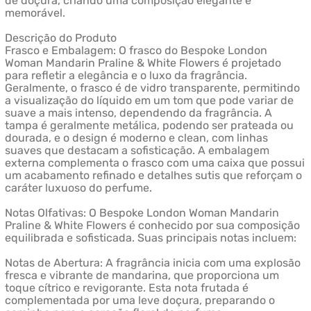
de doçura, criando uma composição elegante e
memorável.
Descrição do Produto
Frasco e Embalagem: O frasco do Bespoke London
Woman Mandarin Praline & White Flowers é projetado
para refletir a elegância e o luxo da fragrância.
Geralmente, o frasco é de vidro transparente, permitindo
a visualização do líquido em um tom que pode variar de
suave a mais intenso, dependendo da fragrância. A
tampa é geralmente metálica, podendo ser prateada ou
dourada, e o design é moderno e clean, com linhas
suaves que destacam a sofisticação. A embalagem
externa complementa o frasco com uma caixa que possui
um acabamento refinado e detalhes sutis que reforçam o
caráter luxuoso do perfume.
Notas Olfativas: O Bespoke London Woman Mandarin
Praline & White Flowers é conhecido por sua composição
equilibrada e sofisticada. Suas principais notas incluem:
Notas de Abertura: A fragrância inicia com uma explosão
fresca e vibrante de mandarina, que proporciona um
toque cítrico e revigorante. Esta nota frutada é
complementada por uma leve doçura, preparando o