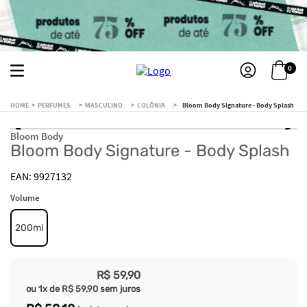
0
PERFUMES
MASCULINO
COLÔNIA
Bloom Body Signature - Body Splash
Bloom Body
Bloom Body Signature - Body Splash
9927132
Volume
200ml
R$
59
,
90
ou
1
x de
R$
59
,
90
sem juros