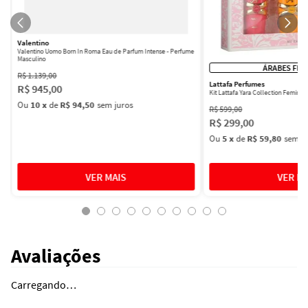
Valentino
Valentino Uomo Born In Roma Eau de Parfum Intense - Perfume
Masculino
ÁRABES FEM
R$
1
.
139
,
00
Lattafa Perfumes
R$
945
,
00
Kit Lattafa Yara Collection Femini
Ou
10
x
de
R$ 94,50
sem juros
R$
599
,
00
R$
299
,
00
Ou
5
x
de
R$ 59,80
sem ju
Avaliações
Carregando…