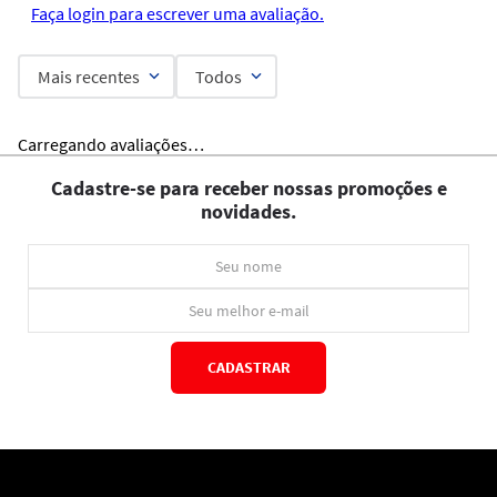
Faça login para escrever uma avaliação.
Mais recentes
Todos
Carregando avaliações…
Cadastre-se para receber nossas promoções e
novidades.
CADASTRAR
*Ao concluir você aceitará nossos
termos de uso
e
política de privacidade.