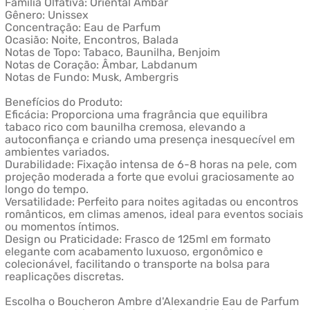
Família Olfativa: Oriental Âmbar
Gênero: Unissex
Concentração: Eau de Parfum
Ocasião: Noite, Encontros, Balada
Notas de Topo: Tabaco, Baunilha, Benjoim
Notas de Coração: Âmbar, Labdanum
Notas de Fundo: Musk, Ambergris
Benefícios do Produto:
Eficácia: Proporciona uma fragrância que equilibra
tabaco rico com baunilha cremosa, elevando a
autoconfiança e criando uma presença inesquecível em
ambientes variados.
Durabilidade: Fixação intensa de 6-8 horas na pele, com
projeção moderada a forte que evolui graciosamente ao
longo do tempo.
Versatilidade: Perfeito para noites agitadas ou encontros
românticos, em climas amenos, ideal para eventos sociais
ou momentos íntimos.
Design ou Praticidade: Frasco de 125ml em formato
elegante com acabamento luxuoso, ergonômico e
colecionável, facilitando o transporte na bolsa para
reaplicações discretas.
Escolha o Boucheron Ambre d'Alexandrie Eau de Parfum