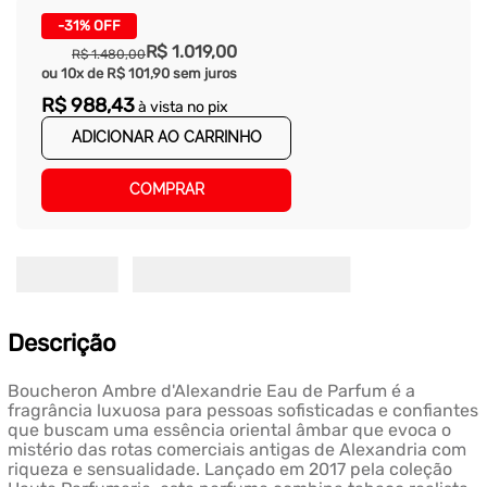
-
31%
OFF
R$
1
.
019
,
00
R$
1
.
480
,
00
ou
10
x de
R$
101
,
90
sem juros
R$
988
,
43
à vista no pix
ADICIONAR AO CARRINHO
COMPRAR
Descrição
Boucheron Ambre d'Alexandrie Eau de Parfum é a
fragrância luxuosa para pessoas sofisticadas e confiantes
que buscam uma essência oriental âmbar que evoca o
mistério das rotas comerciais antigas de Alexandria com
riqueza e sensualidade. Lançado em 2017 pela coleção