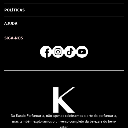
Sobre Nós
POLÍTICAS
Marcas
Política de Privacidade
AJUDA
SAC de marcas
Troca e Devoluções
Como comprar
Atendimento
Consultoras Loja Física
Formas de Pagamento
SIGA-NOS
Regra de Frete Grátis
Na Kassio Perfumaria, não apenas celebramos a arte da perfumaria,
mas também exploramos o universo completo da beleza e do bem-
estar.