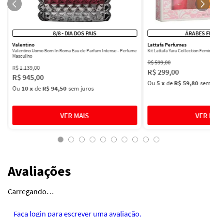
8/8 - DIA DOS PAIS
ÁRABES FEM
Valentino
Lattafa Perfumes
Valentino Uomo Born In Roma Eau de Parfum Intense - Perfume
Kit Lattafa Yara Collection Femini
Masculino
R$
599
,
00
R$
1
.
139
,
00
R$
299
,
00
R$
945
,
00
Ou
5
x
de
R$ 59,80
sem ju
Ou
10
x
de
R$ 94,50
sem juros
Avaliações
Carregando…
Faça login para escrever uma avaliação.