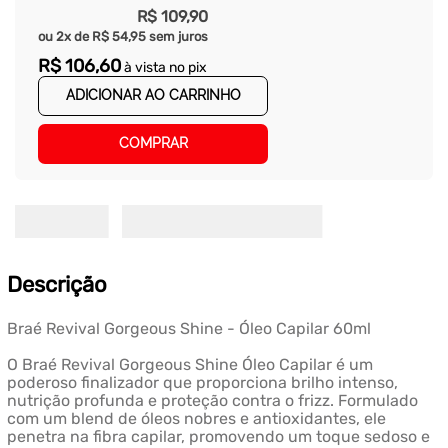
R$
109
,
90
ou
2
x de
R$
54
,
95
sem juros
R$
106
,
60
à vista no pix
ADICIONAR AO CARRINHO
COMPRAR
Descrição
Braé Revival Gorgeous Shine - Óleo Capilar 60ml
O Braé Revival Gorgeous Shine Óleo Capilar é um
poderoso finalizador que proporciona brilho intenso,
nutrição profunda e proteção contra o frizz. Formulado
com um blend de óleos nobres e antioxidantes, ele
penetra na fibra capilar, promovendo um toque sedoso e