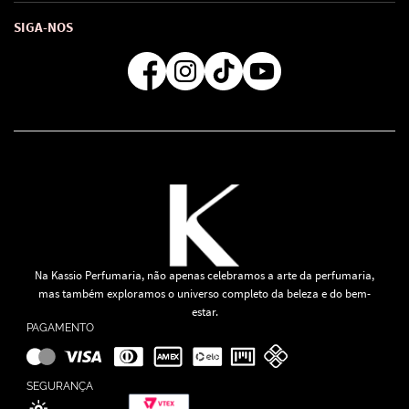
Como comprar
Atendimento
Consultoras Loja Física
Formas de Pagamento
SIGA-NOS
Regra de Frete Grátis
Na Kassio Perfumaria, não apenas celebramos a arte da perfumaria,
mas também exploramos o universo completo da beleza e do bem-
estar.
PAGAMENTO
SEGURANÇA