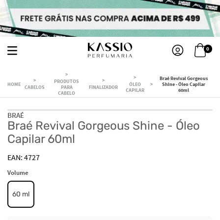
0
Braé Revival Gorgeous
PRODUTOS
ÓLEO
Shine - Óleo Capilar
CABELOS
PARA
FINALIZADOR
CAPILAR
60ml
CABELO
BRAÉ
Braé Revival Gorgeous Shine - Óleo
Capilar 60ml
4727
Volume
60 ml