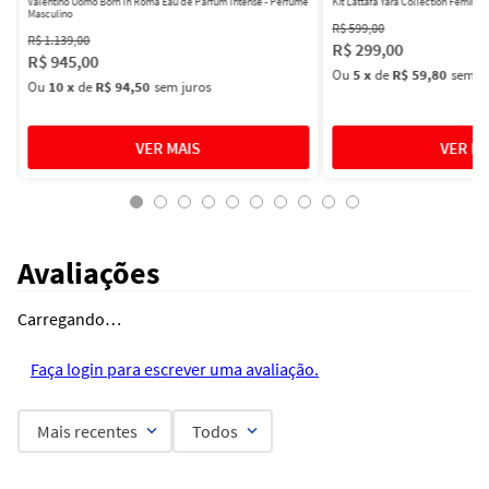
Valentino Uomo Born In Roma Eau de Parfum Intense - Perfume
Kit Lattafa Yara Collection Femini
Masculino
R$
599
,
00
R$
1
.
139
,
00
R$
299
,
00
R$
945
,
00
Ou
5
x
de
R$ 59,80
sem ju
Ou
10
x
de
R$ 94,50
sem juros
Avaliações
Carregando…
Faça login para escrever uma avaliação.
Mais recentes
Todos