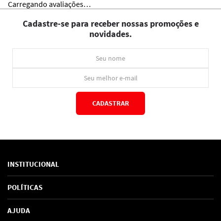
Carregando avaliações…
Cadastre-se para receber nossas promoções e
novidades.
CADASTRAR
*Ao concluir você aceitará nossos
termos de uso
e
política de privacidade.
INSTITUCIONAL
Sobre Nós
POLÍTICAS
Marcas
Política de Privacidade
AJUDA
SAC de marcas
Troca e Devoluções