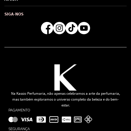
Troca e Devoluções
Como comprar
Atendimento
Consultoras Loja Física
Formas de Pagamento
SIGA-NOS
Regra de Frete Grátis
Na Kassio Perfumaria, não apenas celebramos a arte da perfumaria,
mas também exploramos o universo completo da beleza e do bem-
estar.
PAGAMENTO
SEGURANÇA