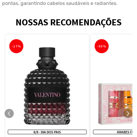
pontas, garantindo cabelos saudáveis e radiantes.
NOSSAS RECOMENDAÇÕES
-
17%
-
50%
8/8 - DIA DOS PAIS
ÁRABES FEM