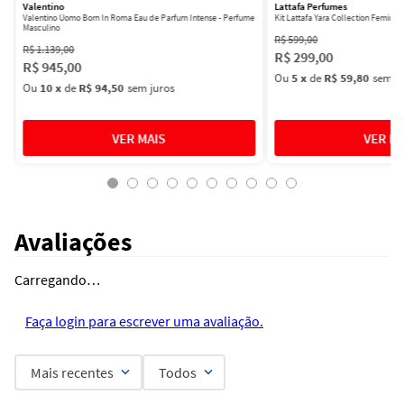
Valentino
Lattafa Perfumes
Valentino Uomo Born In Roma Eau de Parfum Intense - Perfume
Kit Lattafa Yara Collection Femini
Masculino
R$
599
,
00
R$
1
.
139
,
00
R$
299
,
00
R$
945
,
00
Ou
5
x
de
R$ 59,80
sem ju
Ou
10
x
de
R$ 94,50
sem juros
Avaliações
Carregando…
Faça login para escrever uma avaliação.
Mais recentes
Todos