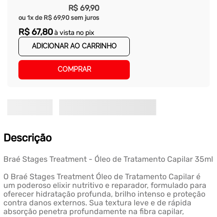
R$
69
,
90
ou
1
x de
R$
69
,
90
sem juros
R$
67
,
80
à vista no pix
ADICIONAR AO CARRINHO
COMPRAR
Descrição
Braé Stages Treatment - Óleo de Tratamento Capilar 35ml
O Braé Stages Treatment Óleo de Tratamento Capilar é
um poderoso elixir nutritivo e reparador, formulado para
oferecer hidratação profunda, brilho intenso e proteção
contra danos externos. Sua textura leve e de rápida
absorção penetra profundamente na fibra capilar,