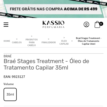
0
Braé Stages Treatment -
PRODUTOS
ÓLEO
Óleo de Tratamento
CABELOS
PARA
FINALIZADOR
CAPILAR
Capilar 35ml
CABELO
BRAÉ
Braé Stages Treatment - Óleo de
Tratamento Capilar 35ml
9923127
Volume
35ml