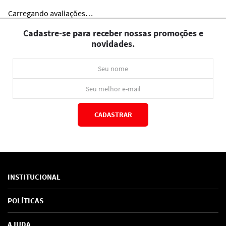
Carregando avaliações…
Cadastre-se para receber nossas promoções e
novidades.
CADASTRAR
*Ao concluir você aceitará nossos
termos de uso
e
política de privacidade.
INSTITUCIONAL
Sobre Nós
POLÍTICAS
Marcas
Política de Privacidade
AJUDA
SAC de marcas