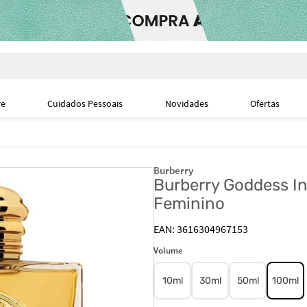
i
re
Cuidados Pessoais
Novidades
Ofertas
Burberry
Burberry Goddess I
Feminino
3616304967153
Volume
10ml
30ml
50ml
100ml