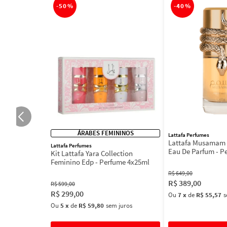
-
50%
-
40%
ÁRABES FEMININOS
Lattafa Perfumes
Lattafa Musamam 
Lattafa Perfumes
Eau De Parfum - P
Kit Lattafa Yara Collection
100ml
Feminino Edp - Perfume 4x25ml
R$
649
,
00
R$
389
,
00
R$
599
,
00
R$
299
,
00
Ou
7
x
de
R$ 55,57
s
Ou
5
x
de
R$ 59,80
sem juros