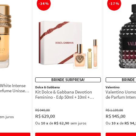
-
34%
-
17%
BRINDE SURPRESA!
BRINDE
White Intense
Dolce & Gabbana
Valentino
erfume Unissex
Kit Dolce & Gabbana Devotion
Valentino Uomo
Feminino - Edp 50ml + 10ml +
de Parfum Inten
Máscara 3ml
Masculino
R$
949
,
00
R$
1
.
139
,
00
R$
629
,
00
R$
945
,
00
em juros
Ou
10
x
de
R$ 62,90
sem juros
Ou
10
x
de
R$ 94,