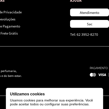
CAS
AJUDA
 de Privacidade
Atendimento
Devoluções
Sac
de Pagamento
Frete Grátis
Tel: 62 3952-8270
PAGAMENTO
 perfumaria,
 e do bem-estar.
Utilizamos cookies
Usamos cookies para melhorar sua experiência. Você
pode aceitar todos ou configurar suas preferências.