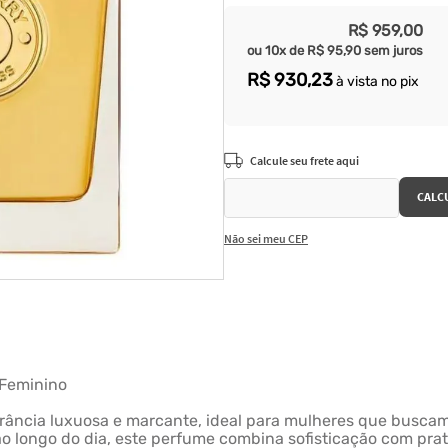
R$
959
,
00
ou
10
x de
R$
95
,
90
sem juros
R$
930
,
23
à vista no pix
Não sei meu CEP
 Feminino
rância luxuosa e marcante, ideal para mulheres que busca
ao longo do dia, este perfume combina sofisticação com prat