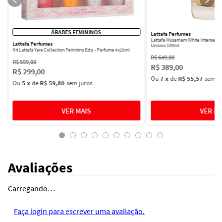
ÁRABES FEMININOS
Lattafa Perfumes
Lattafa Musamam White Intense Ea
Lattafa Perfumes
Unissex 100ml
Kit Lattafa Yara Collection Feminino Edp - Perfume 4x25ml
R$
649
,
00
R$
599
,
00
R$
389
,
00
R$
299
,
00
Ou
7
x
de
R$ 55,57
sem ju
Ou
5
x
de
R$ 59,80
sem juros
Avaliações
Carregando…
Faça login para escrever uma avaliação.