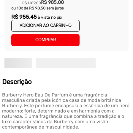
R$
985
,
00
R$
1
.
189
,
00
ou
10
x de
R$
98
,
50
sem juros
R$
955
,
45
à vista no pix
ADICIONAR AO CARRINHO
COMPRAR
Descrição
Burberry Hero Eau De Parfum é uma fragrância
masculina criada pela icônica casa de moda britânica
Burberry. Este perfume encapsula a essência de um herói
moderno: forte, determinado e em harmonia com a
natureza. É uma fragrância que combina a tradição e o
luxo característicos da Burberry com uma visão
contemporânea de masculinidade.