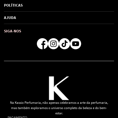
Sobre Nós
POLÍTICAS
Marcas
Política de Privacidade
AJUDA
SAC de marcas
Troca e Devoluções
Como comprar
Atendimento
Consultoras Loja Física
Formas de Pagamento
SIGA-NOS
Regra de Frete Grátis
Na Kassio Perfumaria, não apenas celebramos a arte da perfumaria,
mas também exploramos o universo completo da beleza e do bem-
estar.
PAGAMENTO