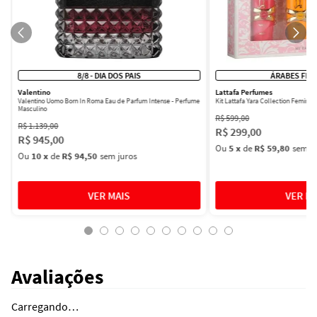
8/8 - DIA DOS PAIS
ÁRABES FEM
Valentino
Lattafa Perfumes
Valentino Uomo Born In Roma Eau de Parfum Intense - Perfume
Kit Lattafa Yara Collection Femini
Masculino
R$
599
,
00
R$
1
.
139
,
00
R$
299
,
00
R$
945
,
00
Ou
5
x
de
R$ 59,80
sem ju
Ou
10
x
de
R$ 94,50
sem juros
Avaliações
Carregando…