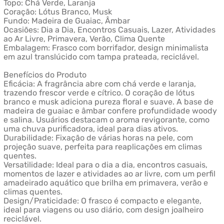
Topo: Chá Verde, Laranja
Coração: Lótus Branco, Musk
Fundo: Madeira de Guaiac, Âmbar
Ocasiões: Dia a Dia, Encontros Casuais, Lazer, Atividades
ao Ar Livre, Primavera, Verão, Clima Quente
Embalagem: Frasco com borrifador, design minimalista
em azul translúcido com tampa prateada, reciclável.
Benefícios do Produto
Eficácia: A fragrância abre com chá verde e laranja,
trazendo frescor verde e cítrico. O coração de lótus
branco e musk adiciona pureza floral e suave. A base de
madeira de guaiac e âmbar confere profundidade woody
e salina. Usuários destacam o aroma revigorante, como
uma chuva purificadora, ideal para dias ativos.
Durabilidade: Fixação de várias horas na pele, com
projeção suave, perfeita para reaplicações em climas
quentes.
Versatilidade: Ideal para o dia a dia, encontros casuais,
momentos de lazer e atividades ao ar livre, com um perfil
amadeirado aquático que brilha em primavera, verão e
climas quentes.
Design/Praticidade: O frasco é compacto e elegante,
ideal para viagens ou uso diário, com design joalheiro
reciclável.