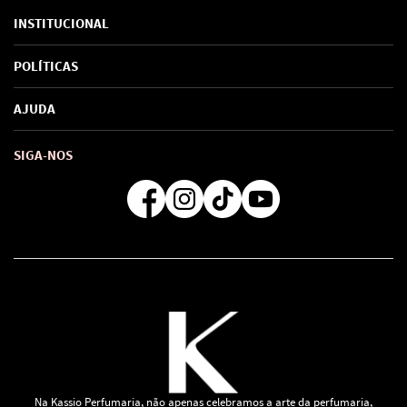
INSTITUCIONAL
Sobre Nós
POLÍTICAS
Marcas
Política de Privacidade
AJUDA
SAC de marcas
Troca e Devoluções
Como comprar
Atendimento
Consultoras Loja Física
Formas de Pagamento
SIGA-NOS
Regra de Frete Grátis
Na Kassio Perfumaria, não apenas celebramos a arte da perfumaria,