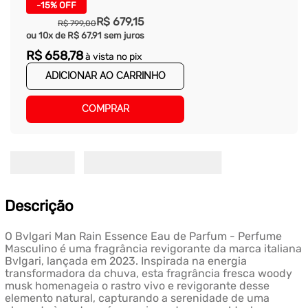
-
15%
OFF
R$
679
,
15
R$
799
,
00
ou
10
x de
R$
67
,
91
sem juros
R$
658
,
78
à vista no pix
ADICIONAR AO CARRINHO
COMPRAR
Descrição
O Bvlgari Man Rain Essence Eau de Parfum - Perfume
Masculino é uma fragrância revigorante da marca italiana
Bvlgari, lançada em 2023. Inspirada na energia
transformadora da chuva, esta fragrância fresca woody
musk homenageia o rastro vivo e revigorante desse
elemento natural, capturando a serenidade de uma