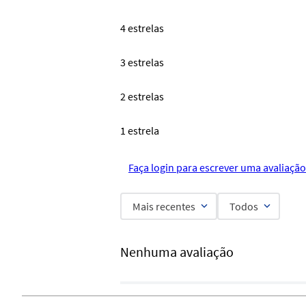
4 estrelas
3 estrelas
2 estrelas
1 estrela
Faça login para escrever uma avaliação
Mais recentes
Todos
Nenhuma avaliação