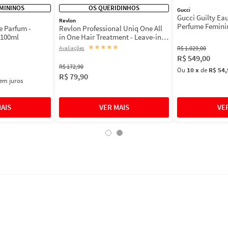
MININOS
OS QUERIDINHOS
Gucci
Gucci Guilty Ea
Revlon
Perfume Femini
e Parfum -
Revlon Professional Uniq One All
 100ml
in One Hair Treatment - Leave-in
150ml
★
★
★
★
★
R$
1
.
029
,
00
R$
549
,
00
R$
172
,
90
Ou
10
x
de
R$ 54,
R$
79
,
90
em juros