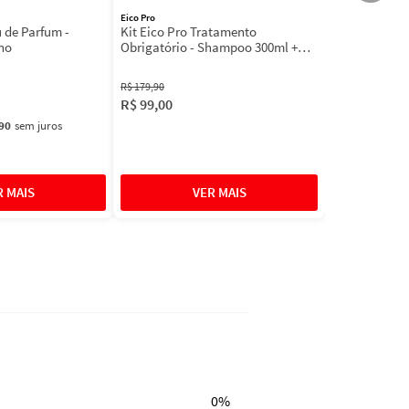
Eico Pro
u de Parfum -
Kit Eico Pro Tratamento
no
Obrigatório - Shampoo 300ml +
Máscara 300g + Acidificante 190ml
R$
179
,
90
R$
99
,
00
90
sem juros
0%