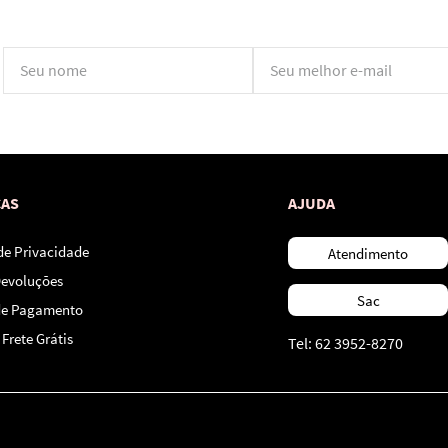
*Ao concluir você aceitará nossos
termos de uso
e
política de privacidade.
CAS
AJUDA
 de Privacidade
Atendimento
Devoluções
Sac
de Pagamento
Frete Grátis
Tel: 62 3952-8270