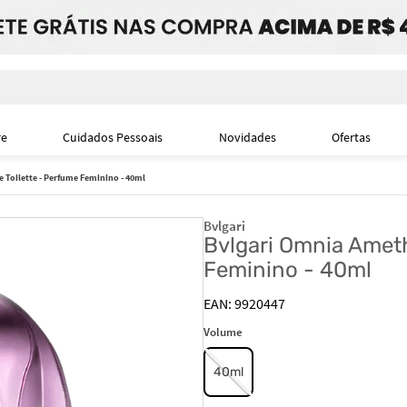
i
re
Cuidados Pessoais
Novidades
Ofertas
 Toilette - Perfume Feminino - 40ml
Bvlgari
Bvlgari Omnia Ameth
Feminino - 40ml
9920447
Volume
40ml