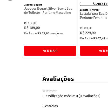
ÁRABES FE
Jacques Bogart
 Spell - Body
Jacques Bogart Silver Scent Eau
Lattafa Perfumes
de Toilette - Perfume Masculino
Lattafa Yara Eau D
Perfume Feminino
R$
479
,
00
R$
189
,
00
R$
499
,
00
 juros
R$
229
,
90
Ou
3
x
de
R$ 63,00
sem juros
Ou
4
x
de
R$ 57,47
s
Avaliações
☆
☆
☆
☆
☆
Classificação média: 0
(0 avaliações)
5 estrelas