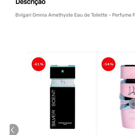
Descrição
Bvlgari Omnia Amethyste Eau de Toilette - Perfume 
-
61%
-
54%