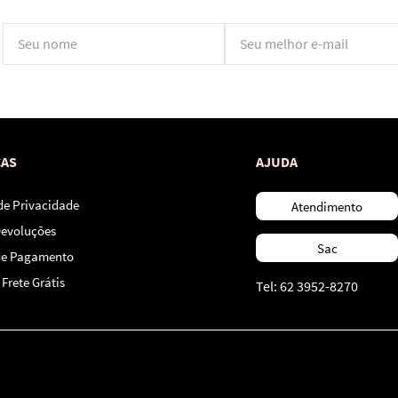
*Ao concluir você aceitará nossos
termos de uso
e
política de privacidade.
CAS
AJUDA
 de Privacidade
Atendimento
Devoluções
Sac
de Pagamento
Frete Grátis
Tel: 62 3952-8270