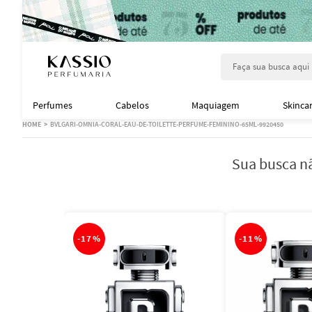
Faça sua busca aqu
Perfumes
Cabelos
Maquiagem
Skinca
BVLGARI-OMNIA-CORAL-EAU-DE-TOILETTE-PERFUME-FEMININO-65ML-9920450
Sua busca nã
-
17%
-
11%