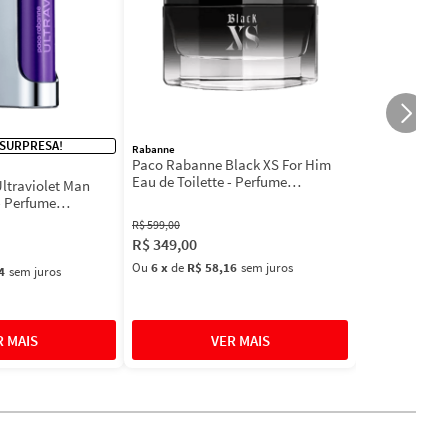
 SURPRESA!
Rabanne
Paco Rabanne Black XS For Him
Eau de Toilette - Perfume
ltraviolet Man
Masculino
- Perfume
l
R$
599
,
00
R$
349
,
00
Ou
6
x
de
R$ 58,16
sem juros
4
sem juros