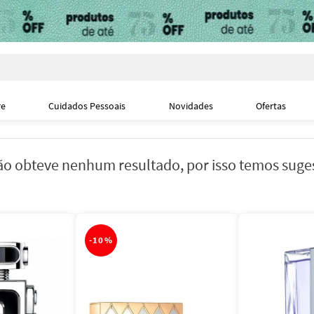
i
re
Cuidados Pessoais
Novidades
Ofertas
o obteve nenhum resultado, por isso temos suge
-
10%