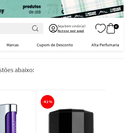
Seja bem vindo(a)!
0
Acesse por aqui
Marcas
Cupom de Desconto
Alta Perfumaria
stões abaixo:
-
42%