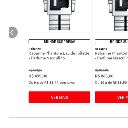
BRINDE SURPRESA!
BRINDE SU
Rabanne
Rabanne
Rabanne Phantom Eau de Toilette
Rabanne Phantom 
- Perfume Masculino
- Perfume Masculi
R$
599
,
00
R$
999
,
00
R$
499
,
00
R$
885
,
00
Ou
9
x
de
R$ 55,44
sem juros
Ou
10
x
de
R$ 88,50