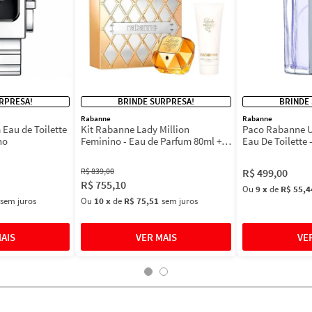
RPRESA!
BRINDE SURPRESA!
BRINDE
Rabanne
Rabanne
Eau de Toilette
Kit Rabanne Lady Million
Paco Rabanne U
no
Feminino - Eau de Parfum 80ml +
Eau De Toilette 
BL 100ml
Masculino 100m
R$
839
,
00
R$
499
,
00
R$
755
,
10
Ou
9
x
de
R$ 55,4
sem juros
Ou
10
x
de
R$ 75,51
sem juros