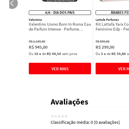
8/8 - DIA DOS PAIS
ÁRABES FE
Valentino
Lattafa Perfumes
Valentino Uomo Born In Roma Eau
Kit Lattafa Yara Co
de Parfum Intense - Perfume
Feminino Edp - Pe
Masculino
R$
1
.
139
,
00
R$
599
,
00
R$
945
,
00
R$
299
,
00
Ou
10
x
de
R$ 94,50
sem juros
Ou
5
x
de
R$ 59,80
s
Avaliações
☆
☆
☆
☆
☆
Classificação média: 0
(0 avaliações)