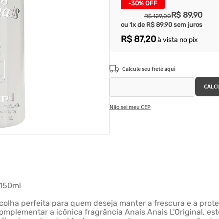
-
30%
OFF
R$
89
,
90
R$
129
,
00
ou
1
x de
R$
89
,
90
sem juros
R$
87
,
20
à vista no pix
Não sei meu CEP
 150ml
scolha perfeita para quem deseja manter a frescura e a prot
mplementar a icônica fragrância Anais Anais L'Original, est