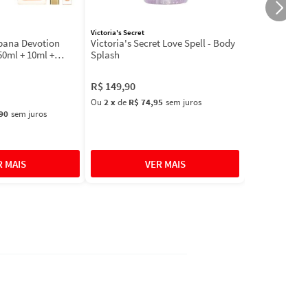
Victoria's Secret
bbana Devotion
Victoria's Secret Love Spell - Body
50ml + 10ml +
Splash
R$
149
,
90
Ou
2
x
de
R$ 74,95
sem juros
90
sem juros