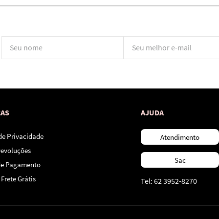
*Ao concluir você aceitará nossos
termos de uso
e
política de privacidade.
CAS
AJUDA
 de Privacidade
Atendimento
Devoluções
Sac
de Pagamento
Frete Grátis
Tel: 62 3952-8270