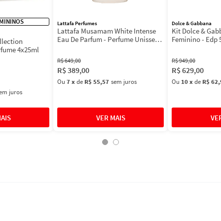
MININOS
Lattafa Perfumes
Dolce & Gabbana
Lattafa Musamam White Intense
Kit Dolce & Ga
Eau De Parfum - Perfume Unissex
Feminino - Edp 
llection
100ml
Máscara 3ml
rfume 4x25ml
R$
649
,
00
R$
949
,
00
R$
389
,
00
R$
629
,
00
Ou
7
x
de
R$ 55,57
sem juros
Ou
10
x
de
R$ 62,
em juros