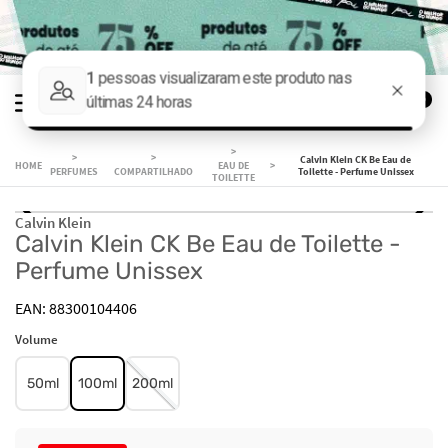
0
Calvin Klein CK Be Eau de
EAU DE
PERFUMES
COMPARTILHADO
Toilette - Perfume Unissex
TOILETTE
Calvin Klein
Calvin Klein CK Be Eau de Toilette -
Perfume Unissex
88300104406
Volume
50ml
100ml
200ml