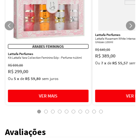
Lattafa Perfumes
Lattafa Musamam White Intense Ea
Unissex 100ml
ÁRABES FEMININOS
R$
649
,
00
Lattafa Perfumes
R$
389
,
00
Kit Lattafa Yara Collection Feminino Edp - Perfume 4x25ml
Ou
7
x
de
R$ 55,57
sem ju
R$
599
,
00
R$
299
,
00
Ou
5
x
de
R$ 59,80
sem juros
Avaliações