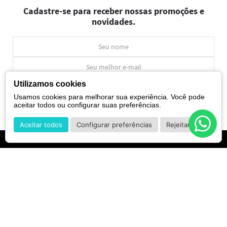
Cadastre-se para receber nossas promoções e
novidades.
Utilizamos cookies
CADASTRAR
Usamos cookies para melhorar sua experiência. Você pode
aceitar todos ou configurar suas preferências.
*Ao concluir você aceitará nossos
termos de uso
e
política de privacidade.
Aceitar todos
Configurar preferências
Rejeitar
INSTITUCIONAL
Sobre Nós
POLÍTICAS
Marcas
Política de Privacidade
AJUDA
SAC de marcas
Troca e Devoluções
Como comprar
Atendimento
Consultoras Loja Física