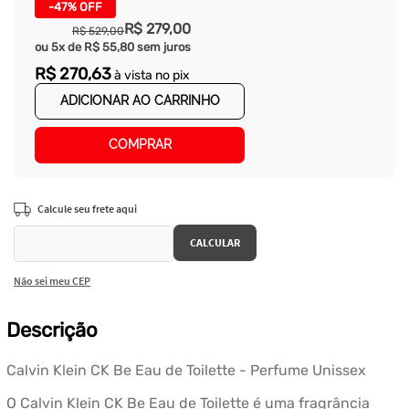
-
47%
OFF
R$
279
,
00
R$
529
,
00
ou
5
x de
R$
55
,
80
sem juros
R$
270
,
63
à vista no pix
ADICIONAR AO CARRINHO
COMPRAR
Não sei meu CEP
Descrição
Calvin Klein CK Be Eau de Toilette - Perfume Unissex
O Calvin Klein CK Be Eau de Toilette é uma fragrância