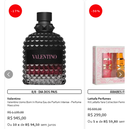
-
17%
-
50%
8/8 - DIA DOS PAIS
ÁRABES FEM
Valentino
Lattafa Perfumes
Valentino Uomo Born In Roma Eau de Parfum Intense - Perfume
Kit Lattafa Yara Collection Femini
Masculino
R$
599
,
00
R$
1
.
139
,
00
R$
299
,
00
R$
945
,
00
Ou
5
x
de
R$ 59,80
sem ju
Ou
10
x
de
R$ 94,50
sem juros