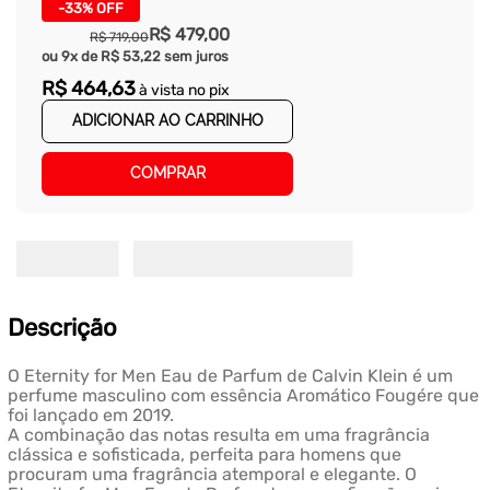
-
33%
OFF
R$
479
,
00
R$
719
,
00
ou
9
x de
R$
53
,
22
sem juros
R$
464
,
63
à vista no pix
ADICIONAR AO CARRINHO
COMPRAR
Descrição
O Eternity for Men Eau de Parfum de Calvin Klein é um
perfume masculino com essência Aromático Fougére que
foi lançado em 2019.
A combinação das notas resulta em uma fragrância
clássica e sofisticada, perfeita para homens que
procuram uma fragrância atemporal e elegante. O