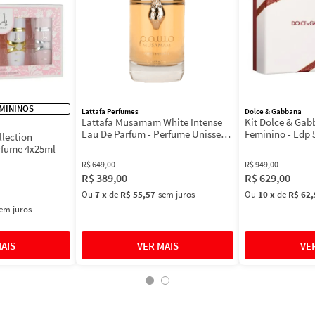
MININOS
Lattafa Perfumes
Dolce & Gabbana
Lattafa Musamam White Intense
Kit Dolce & Ga
Eau De Parfum - Perfume Unissex
Feminino - Edp 
llection
100ml
Máscara 3ml
rfume 4x25ml
R$
649
,
00
R$
949
,
00
R$
389
,
00
R$
629
,
00
Ou
7
x
de
R$ 55,57
sem juros
Ou
10
x
de
R$ 62,
em juros