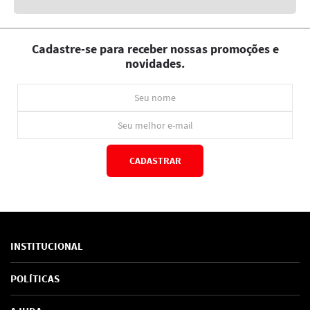
Cadastre-se para receber nossas promoções e
novidades.
CADASTRAR
*Ao concluir você aceitará nossos
termos de uso
e
política de privacidade.
INSTITUCIONAL
Sobre Nós
POLÍTICAS
Marcas
Política de Privacidade