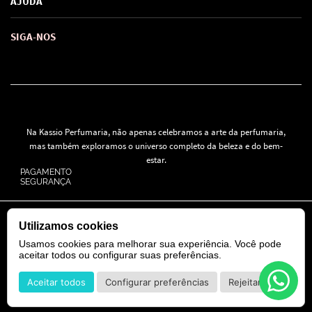
AJUDA
SAC de marcas
Troca e Devoluções
Como comprar
Atendimento
Consultoras Loja Física
Formas de Pagamento
SIGA-NOS
Regra de Frete Grátis
Na Kassio Perfumaria, não apenas celebramos a arte da perfumaria,
mas também exploramos o universo completo da beleza e do bem-
estar.
PAGAMENTO
SEGURANÇA
© 2024 Todos os direitos reservados.
Utilizamos cookies
KASSIO MOREIRA GRANADO LTDA | CNPJ: 11.647.490/0001-39
Rua Tapajós n° 481- Edifício B&B Business - 7° Andar - Vila Brasília -
Usamos cookies para melhorar sua experiência. Você pode
Goiânia - GO
aceitar todos ou configurar suas preferências.
Aceitar todos
Configurar preferências
Rejeitar
POWERED BY
DEVELOPED BY