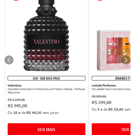
8/8 - DIA DOS PAIS
ÁRABES FEM
Valentino
Lattafa Perfumes
Valentino Uomo Born In Roma Eau de Parfum Intense - Perfume
Kit Lattafa Yara Collection Femini
Masculino
R$
599
,
00
R$
1
.
139
,
00
R$
299
,
00
R$
945
,
00
Ou
5
x
de
R$ 59,80
sem ju
Ou
10
x
de
R$ 94,50
sem juros