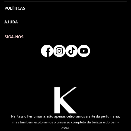
Sobre Nós
POLÍTICAS
Marcas
Política de Privacidade
AJUDA
SAC de marcas
Troca e Devoluções
Como comprar
Atendimento
Consultoras Loja Física
Formas de Pagamento
SIGA-NOS
Regra de Frete Grátis
Na Kassio Perfumaria, não apenas celebramos a arte da perfumaria,
mas também exploramos o universo completo da beleza e do bem-
estar.