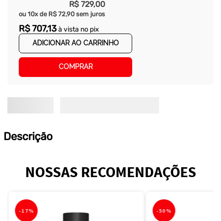
R$
729
,
00
ou
10
x de
R$
72
,
90
sem juros
R$
707
,
13
à vista no pix
ADICIONAR AO CARRINHO
COMPRAR
Descrição
NOSSAS RECOMENDAÇÕES
-
17%
-
50%