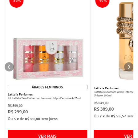
-
50%
-
40%
ÁRABES FEMININOS
Lattafa Perfumes
Lattafa Musamam White Intense Ea
Lattafa Perfumes
Unissex 100ml
Kit Lattafa Yara Collection Feminino Edp - Perfume 4x25ml
R$
649
,
00
R$
599
,
00
R$
389
,
00
R$
299
,
00
Ou
7
x
de
R$ 55,57
sem ju
Ou
5
x
de
R$ 59,80
sem juros