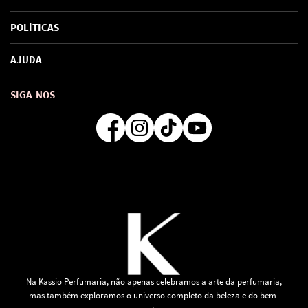
Sobre Nós
POLÍTICAS
Marcas
Política de Privacidade
AJUDA
SAC de marcas
Troca e Devoluções
Como comprar
Atendimento
Consultoras Loja Física
Formas de Pagamento
SIGA-NOS
Regra de Frete Grátis
Na Kassio Perfumaria, não apenas celebramos a arte da perfumaria,
mas também exploramos o universo completo da beleza e do bem-