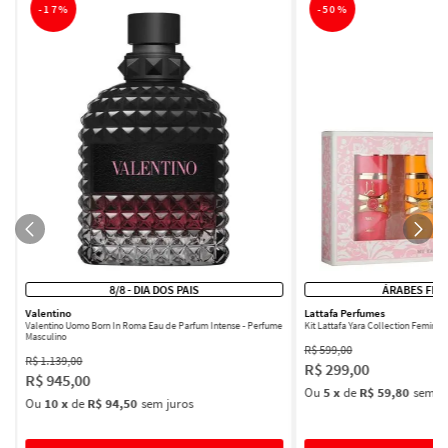
-
17%
-
50%
8/8 - DIA DOS PAIS
ÁRABES FEM
Valentino
Lattafa Perfumes
Valentino Uomo Born In Roma Eau de Parfum Intense - Perfume
Kit Lattafa Yara Collection Femini
Masculino
R$
599
,
00
R$
1
.
139
,
00
R$
299
,
00
R$
945
,
00
Ou
5
x
de
R$ 59,80
sem ju
Ou
10
x
de
R$ 94,50
sem juros