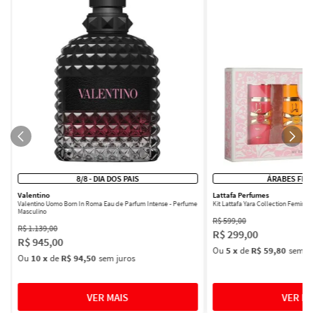
8/8 - DIA DOS PAIS
ÁRABES FEM
Valentino
Lattafa Perfumes
Valentino Uomo Born In Roma Eau de Parfum Intense - Perfume
Kit Lattafa Yara Collection Femini
Masculino
R$
599
,
00
R$
1
.
139
,
00
R$
299
,
00
R$
945
,
00
Ou
5
x
de
R$ 59,80
sem ju
Ou
10
x
de
R$ 94,50
sem juros