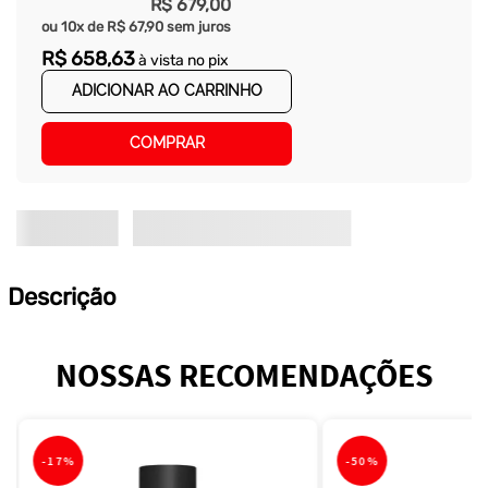
R$
679
,
00
ou
10
x de
R$
67
,
90
sem juros
R$
658
,
63
à vista no pix
ADICIONAR AO CARRINHO
COMPRAR
Descrição
NOSSAS RECOMENDAÇÕES
-
17%
-
50%