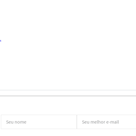
.
*Ao concluir você aceitará nossos
termos de uso
e
política de privacidade.