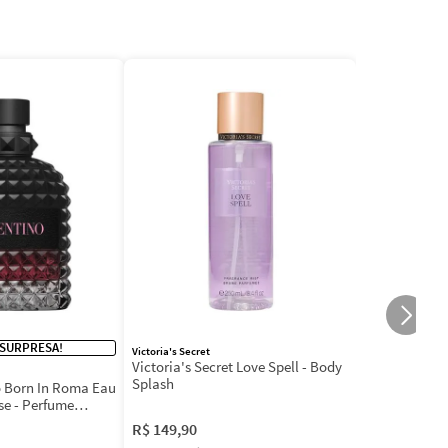
 SURPRESA!
Victoria's Secret
Victoria's Secret Love Spell - Body
Splash
 Born In Roma Eau
se - Perfume
R$
149
,
90