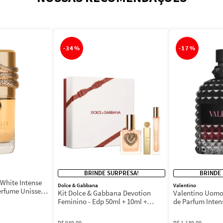
-
34%
-
17%
BRINDE SURPRESA!
BRINDE
White Intense
Dolce & Gabbana
Valentino
erfume Unissex
Kit Dolce & Gabbana Devotion
Valentino Uomo
Feminino - Edp 50ml + 10ml +
de Parfum Inten
Máscara 3ml
Masculino
R$
949
,
00
R$
1
.
139
,
00