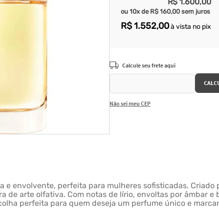
R$
1
.
600
,
00
ou
10
x de
R$
160
,
00
sem juros
R$
1
.
552
,
00
à vista no pix
Não sei meu CEP
a e envolvente, perfeita para mulheres sofisticadas. Criado
 de arte olfativa. Com notas de lírio, envoltas por âmbar e
scolha perfeita para quem deseja um perfume único e marca