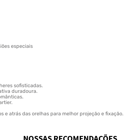
siões especiais
eres sofisticadas.
ativa duradoura.
românticas.
rtier.
 e atrás das orelhas para melhor projeção e fixação.
NOSSAS RECOMENDAÇÕES