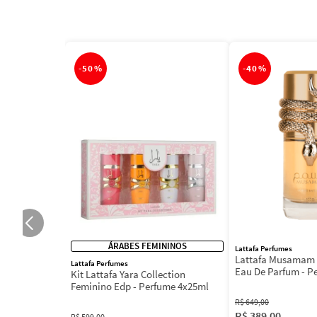
-
50%
-
40%
ÁRABES FEMININOS
Lattafa Perfumes
Lattafa Musamam 
Lattafa Perfumes
Eau De Parfum - P
Kit Lattafa Yara Collection
100ml
Feminino Edp - Perfume 4x25ml
R$
649
,
00
R$
389
,
00
R$
599
,
00