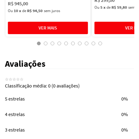
R$
945
,
00
Ou
5
x
de
R$ 59,80
sem ju
Ou
10
x
de
R$ 94,50
sem juros
Avaliações
☆
☆
☆
☆
☆
Classificação média: 0
(0 avaliações)
5 estrelas
0%
4 estrelas
0%
3 estrelas
0%