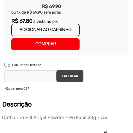
R$
69
,
90
ou
1
x de
R$
69
,
90
sem juros
R$
67
,
80
à vista no pix
ADICIONAR AO CARRINHO
COMPRAR
Não sei meu CEP
Descrição
Catharine Hill Angel Powder - Pó Facil 20g - A3