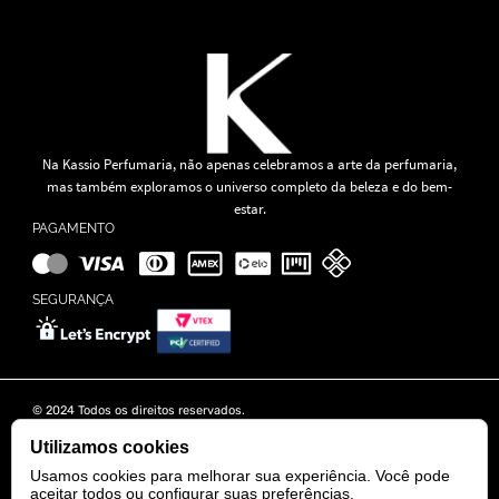
Na Kassio Perfumaria, não apenas celebramos a arte da perfumaria,
mas também exploramos o universo completo da beleza e do bem-
estar.
PAGAMENTO
SEGURANÇA
© 2024 Todos os direitos reservados.
KASSIO MOREIRA GRANADO LTDA | CNPJ: 11.647.490/0001-39
Rua Tapajós n° 481- Edifício B&B Business - 7° Andar - Vila Brasília -
Utilizamos cookies
Goiânia - GO
Usamos cookies para melhorar sua experiência. Você pode
aceitar todos ou configurar suas preferências.